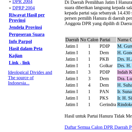
»
DPR 2004
Di Daerah Pemilihan Jatim I Hanura 
suara diberikan langsung kepada sal
»
DPRP 2004
kepada partai saja sebanyak 14.430
Riwayat Hasil per
persen pemilih Hanura di daerah pem
Provinsi
Anggota DPR yang dipilih di Daerah 
Jendela Provinsi
Pergeseran Suara
Daerah
No Calon
Partai
Nama C
Info Parpol
Jatim I
1
PDIP
M. Guru
Hasil dalam Peta
Jatim I
1
Dem
H. Gon
Kajian
Jatim I
1
PKB
Drs. H.
Link - link
Jatim I
1
Golkar
Drs. H.
Jatim I
3
PDIP
Indah K
Ideological Divides and
The source of
Jatim I
3
Dem
Dra. Lu
Indonesia...
Jatim I
4
Dem
H. Suh
Jatim I
1
PAN
Ir. Sun
Jatim I
1
PKS
Ir. H. 
Jatim I
1
Gerindra
Rindok
Hasil untuk Partai Hanura Tidak Men
Daftar Semua Calon DPR Daerah Pe