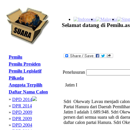
Selamat datang di Pemilu.as
Pemilu
Pemilu Presiden
Pemilu Legislatif
Penelusuran
Pilkada
Anggota Terpilih
Jatim I
Daftar Nama Calon
»
DPD 2014
Sdri Okewaty Lavau menjadi calon 
»
DPR 2014
Partai Hanura dari Daerah Pemiliha
Jatim I adalah 1.689.948. Sdri Oke
»
DPD 2009
persen dari semua suara sah di daer
»
DPR 2009
daftar calon partai Hanura. Sdri O
»
DPD 2004