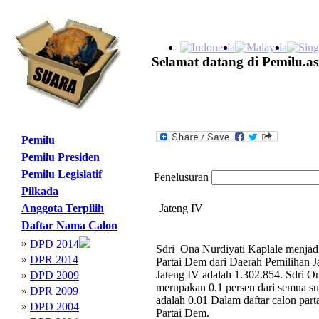
Selamat datang di Pemilu.as
Pemilu
Pemilu Presiden
Pemilu Legislatif
Penelusuran
Pilkada
Anggota Terpilih
Jateng IV
Daftar Nama Calon
»
DPD 2014
Sdri Ona Nurdiyati Kaplale menjadi
»
DPR 2014
Partai Dem dari Daerah Pemilihan J
Jateng IV adalah 1.302.854. Sdri O
»
DPD 2009
merupakan 0.1 persen dari semua sua
»
DPR 2009
adalah 0.01 Dalam daftar calon par
»
DPD 2004
Partai Dem.