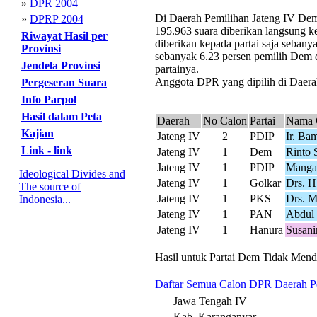
»
DPR 2004
Di Daerah Pemilihan Jateng IV Dem 
»
DPRP 2004
195.963 suara diberikan langsung k
Riwayat Hasil per
diberikan kepada partai saja seban
Provinsi
sebanyak 6.23 persen pemilih Dem d
Jendela Provinsi
partainya.
Anggota DPR yang dipilih di Daerah
Pergeseran Suara
Info Parpol
Hasil dalam Peta
Daerah
No Calon
Partai
Nama 
Kajian
Jateng IV
2
PDIP
Ir. B
Link - link
Jateng IV
1
Dem
Rinto 
Jateng IV
1
PDIP
Mangar
Ideological Divides and
Jateng IV
1
Golkar
Drs. H
The source of
Jateng IV
1
PKS
Drs. M
Indonesia...
Jateng IV
1
PAN
Abdul 
Jateng IV
1
Hanura
Susani
Hasil untuk Partai Dem Tidak Menda
Daftar Semua Calon DPR Daerah Pe
Jawa Tengah IV
Kab. Karanganyar