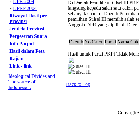
»
DPR 2004
Di Daerah Pemilihan Sulsel III PKPI
langsung kepada salah satu calon pa
»
DPRP 2004
sebanyak suara di Daerah Pemilihan
Riwayat Hasil per
pemilihan Sulsel III memilih salah s
Provinsi
Anggota DPR yang dipilih di Daerah 
Jendela Provinsi
Pergeseran Suara
Daerah
No Calon
Partai
Nama Cal
Info Parpol
Hasil dalam Peta
Hasil untuk Partai PKPI Tidak Menda
Kajian
Link - link
Ideological Divides and
The source of
Back to Top
Indonesia...
Copyright