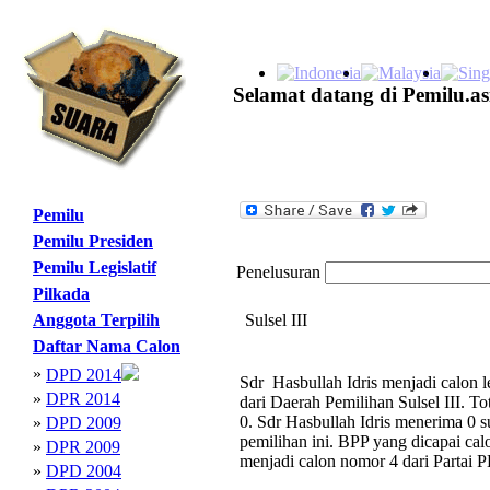
Selamat datang di Pemilu.as
Pemilu
Pemilu Presiden
Pemilu Legislatif
Penelusuran
Pilkada
Anggota Terpilih
Sulsel III
Daftar Nama Calon
»
DPD 2014
Sdr Hasbullah Idris menjadi calon 
»
DPR 2014
dari Daerah Pemilihan Sulsel III. T
0. Sdr Hasbullah Idris menerima 0 s
»
DPD 2009
pemilihan ini. BPP yang dicapai cal
»
DPR 2009
menjadi calon nomor 4 dari Partai 
»
DPD 2004