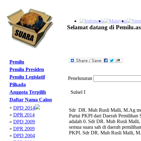
Selamat datang di Pemilu.as
Pemilu
Pemilu Presiden
Pemilu Legislatif
Penelusuran
Pilkada
Anggota Terpilih
Sulsel I
Daftar Nama Calon
»
DPD 2014
Sdr DR. Muh Rusli Malli, M.Ag men
»
DPR 2014
Partai PKPI dari Daerah Pemilihan S
adalah 0. Sdr DR. Muh Rusli Malli,
»
DPD 2009
semua suara sah di daerah pemilihan 
»
DPR 2009
PKPI. Sdr DR. Muh Rusli Malli, M.
»
DPD 2004