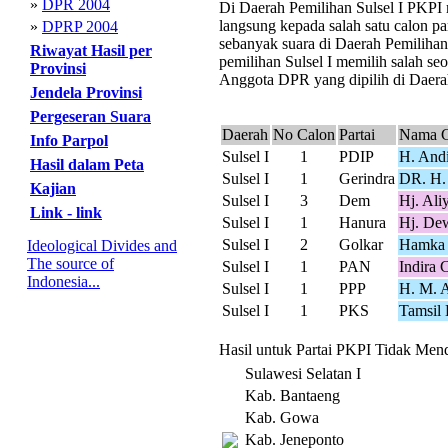
»
DPR 2004
Di Daerah Pemilihan Sulsel I PKPI m
langsung kepada salah satu calon pa
»
DPRP 2004
sebanyak suara di Daerah Pemilihan
Riwayat Hasil per
pemilihan Sulsel I memilih salah seo
Provinsi
Anggota DPR yang dipilih di Daerah 
Jendela Provinsi
Pergeseran Suara
Daerah
No Calon
Partai
Nama C
Info Parpol
Sulsel I
1
PDIP
H. Andi
Hasil dalam Peta
Sulsel I
1
Gerindra
DR. H. 
Kajian
Sulsel I
3
Dem
Hj. Ali
Link - link
Sulsel I
1
Hanura
Hj. De
Sulsel I
2
Golkar
Hamka 
Ideological Divides and
The source of
Sulsel I
1
PAN
Indira 
Indonesia...
Sulsel I
1
PPP
H. M. 
Sulsel I
1
PKS
Tamsil 
Hasil untuk Partai PKPI Tidak Menda
Sulawesi Selatan I
Kab. Bantaeng
Kab. Gowa
Kab. Jeneponto