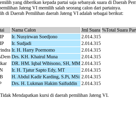
milih yang diberikan kepada partai saja sebanyak suara di Daerah Pe
emilihan Jateng VI memilih salah seorang calon dari partainya.
h di Daerah Pemilihan daerah Jateng VI adalah sebagai berikut:
tai
Nama Calon
Jml Suara
%Total Suara Part
IP
Ir. Nusyirwan Soedjono
2.014.315
IP
Ir. Sudjadi
2.014.315
indra
Ir. H. Harry Poernomo
2.014.315
sDem
Drs. KH. Khairul Muna
2.014.315
kar
DR. HM. Iqbal Wibisono, SH, MM
2.014.315
N
Ir. H. Tjatur Sapto Edy, MT
2.014.315
B
H. Abdul Kadir Karding, S.Pi, MSi
2.014.315
P
Drs. H. Lukman Hakim Saifuddin
2.014.315
 Tidak Mendapatkan kursi di daerah pemilihan Jateng VI.