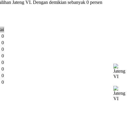
milihan Jateng VI. Dengan demikian sebanyak 0 persen
ai
0
0
0
0
0
0
0
0