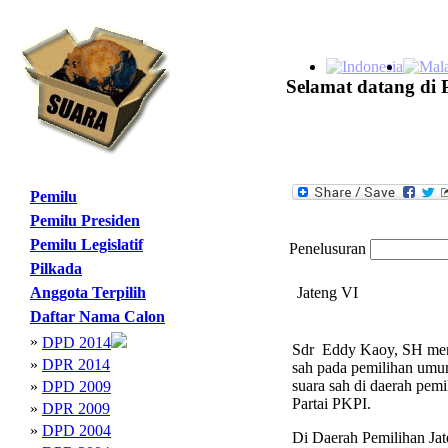
Selamat datang di 
Pemilu
Pemilu Presiden
Pemilu Legislatif
Penelusuran
Pilkada
Anggota Terpilih
Jateng VI
Daftar Nama Calon
»
DPD 2014
Sdr Eddy Kaoy, SH menja
»
DPR 2014
sah pada pemilihan umum
suara sah di daerah pemi
»
DPD 2009
Partai PKPI.
»
DPR 2009
»
DPD 2004
Di Daerah Pemilihan Jate