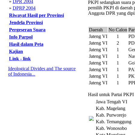
»
DPR 2004
PKPI sedangkan suara pe
pemilih PKPI di daerah p
»
DPRP 2004
Anggota DPR yang dipili
Riwayat Hasil per Provinsi
Jendela Provinsi
Pergeseran Suara
Daerah
No Calon
Par
Jateng VI
1
PD
Info Parpol
Jateng VI
2
PD
Hasil dalam Peta
Jateng VI
1
Ger
Kajian
Jateng VI
1
Na
Link - link
Jateng VI
1
Gol
Ideological Divides and The source
Jateng VI
1
PA
of Indonesia...
Jateng VI
1
PK
Jateng VI
1
PP
Hasil untuk Partai PKPI
Jawa Tengah VI
Kab. Magelang
Kab. Purworejo
Kab. Temanggung
Kab. Wonosobo
Kota Magelang