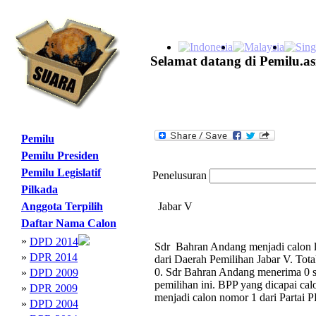
Selamat datang di Pemilu.as
Pemilu
Pemilu Presiden
Pemilu Legislatif
Penelusuran
Pilkada
Anggota Terpilih
Jabar V
Daftar Nama Calon
»
DPD 2014
Sdr Bahran Andang menjadi calon l
»
DPR 2014
dari Daerah Pemilihan Jabar V. Tot
0. Sdr Bahran Andang menerima 0 su
»
DPD 2009
pemilihan ini. BPP yang dicapai cal
»
DPR 2009
menjadi calon nomor 1 dari Partai 
»
DPD 2004