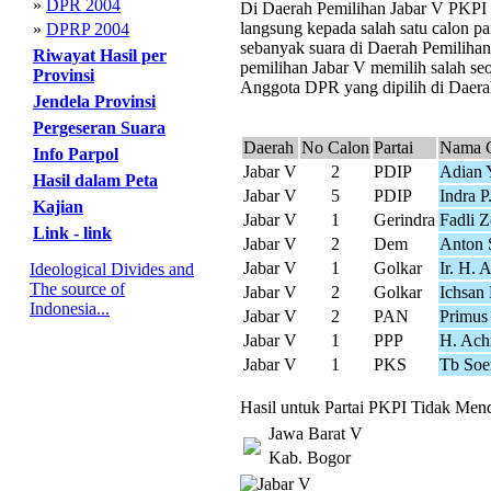
»
DPR 2004
Di Daerah Pemilihan Jabar V PKPI me
langsung kepada salah satu calon pa
»
DPRP 2004
sebanyak suara di Daerah Pemilihan
Riwayat Hasil per
pemilihan Jabar V memilih salah seo
Provinsi
Anggota DPR yang dipilih di Daerah
Jendela Provinsi
Pergeseran Suara
Daerah
No Calon
Partai
Nama 
Info Parpol
Jabar V
2
PDIP
Adian 
Hasil dalam Peta
Jabar V
5
PDIP
Indra P
Kajian
Jabar V
1
Gerindra
Fadli Z
Link - link
Jabar V
2
Dem
Anton 
Jabar V
1
Golkar
Ir. H.
Ideological Divides and
The source of
Jabar V
2
Golkar
Ichsan 
Indonesia...
Jabar V
2
PAN
Primus 
Jabar V
1
PPP
H. Ach
Jabar V
1
PKS
Tb Soe
Hasil untuk Partai PKPI Tidak Mend
Jawa Barat V
Kab. Bogor