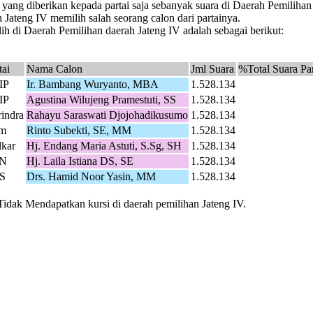
 yang diberikan kepada partai saja sebanyak suara di Daerah Pemiliha
Jateng IV memilih salah seorang calon dari partainya.
h di Daerah Pemilihan daerah Jateng IV adalah sebagai berikut:
tai
Nama Calon
Jml Suara
%Total Suara Par
IP
Ir. Bambang Wuryanto, MBA
1.528.134
IP
Agustina Wilujeng Pramestuti, SS
1.528.134
indra
Rahayu Saraswati Djojohadikusumo
1.528.134
m
Rinto Subekti, SE, MM
1.528.134
kar
Hj. Endang Maria Astuti, S.Sg, SH
1.528.134
N
Hj. Laila Istiana DS, SE
1.528.134
S
Drs. Hamid Noor Yasin, MM
1.528.134
Tidak Mendapatkan kursi di daerah pemilihan Jateng IV.