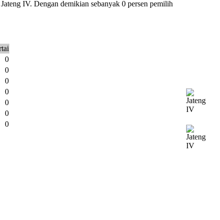
n Jateng IV. Dengan demikian sebanyak 0 persen pemilih
tai
0
0
0
0
0
0
0