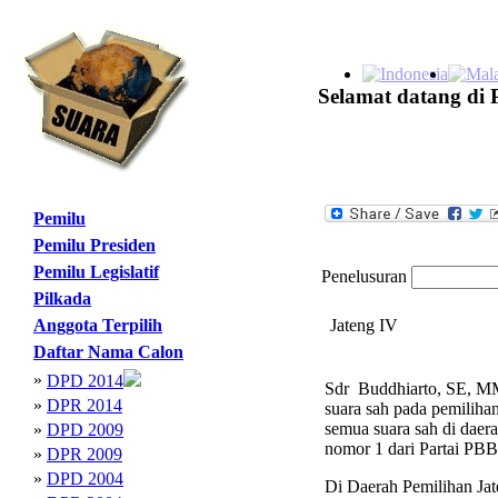
Selamat datang di 
Pemilu
Pemilu Presiden
Pemilu Legislatif
Penelusuran
Pilkada
Anggota Terpilih
Jateng IV
Daftar Nama Calon
»
DPD 2014
Sdr Buddhiarto, SE, MM 
»
DPR 2014
suara sah pada pemiliha
semua suara sah di daer
»
DPD 2009
nomor 1 dari Partai PBB
»
DPR 2009
»
DPD 2004
Di Daerah Pemilihan Jat