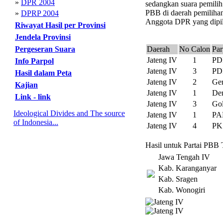
»
DPR 2004
sedangkan suara pemilih
PBB di daerah pemilihan 
»
DPRP 2004
Anggota DPR yang dipili
Riwayat Hasil per Provinsi
Jendela Provinsi
Pergeseran Suara
Daerah
No Calon
Par
Jateng IV
1
PD
Info Parpol
Jateng IV
3
PD
Hasil dalam Peta
Jateng IV
2
Ger
Kajian
Jateng IV
1
De
Link - link
Jateng IV
3
Gol
Ideological Divides and The source
Jateng IV
1
PA
of Indonesia...
Jateng IV
4
PK
Hasil untuk Partai PBB 
Jawa Tengah IV
Kab. Karanganyar
Kab. Sragen
Kab. Wonogiri