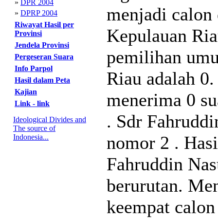
»
DPR 2004
menjadi calon
»
DPRP 2004
Riwayat Hasil per
Kepulauan Riau
Provinsi
Jendela Provinsi
pemilihan um
Pergeseran Suara
Info Parpol
Riau adalah 0.
Hasil dalam Peta
Kajian
menerima 0 sua
Link - link
. Sdr Fahruddi
Ideological Divides and
The source of
nomor 2 . Hasi
Indonesia...
Fahruddin Nas
berurutan. Me
keempat calon