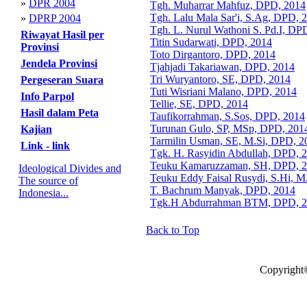
»
DPR 2004
Tgh. Muharrar Mahfuz, DPD, 2014
Tgh. Lalu Mala Sar'i, S.Ag, DPD, 
»
DPRP 2004
Tgh. L. Nurul Wathoni S. Pd.I, DP
Riwayat Hasil per
Titin Sudarwati, DPD, 2014
Provinsi
Toto Dirgantoro, DPD, 2014
Jendela Provinsi
Tjahjadi Takariawan, DPD, 2014
Tri Wuryantoro, SE, DPD, 2014
Pergeseran Suara
Tuti Wisriani Malano, DPD, 2014
Info Parpol
Tellie, SE, DPD, 2014
Hasil dalam Peta
Taufikorrahman, S.Sos, DPD, 2014
Turunan Gulo, SP, MSp, DPD, 201
Kajian
Tarmilin Usman, SE, M.Si, DPD, 2
Link - link
Tgk. H. Rasyidin Abdullah, DPD, 
Teuku Kamaruzzaman, SH, DPD, 
Ideological Divides and
Teuku Eddy Faisal Rusydi, S.Hi, 
The source of
T. Bachrum Manyak, DPD, 2014
Indonesia...
Tgk.H Abdurrahman BTM, DPD, 
Back to Top
Copyright