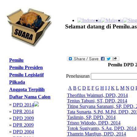
Selamat datang di Pemilu.as
Pemilu
Pemilu DPD 
Pemilu Presiden
Pemilu Legislatif
Penelusuran
Pilkada
A
B
C
D
E
F
G
H
I
J
K
L
M
N
O
Anggota Terpilih
Theofilus Waimuri, DPD, 2014
Daftar Nama Calon
Tenius Tabuni, ST, DPD, 2014
»
DPD 2014
Titing Suryana Saranani, SP, DPD,
»
DPR 2014
Tata Sunarta, S.Pd, M.Pd, DPD, 20
Taslimin, SP, DPD, 2014
»
DPD 2009
Trisno Widodo, DPD, 2014
»
DPR 2009
Totok Sugiyanto, S.Ag, DPD, 2014
»
DPD 2004
Thamrin Mardjun, DPD, 2014