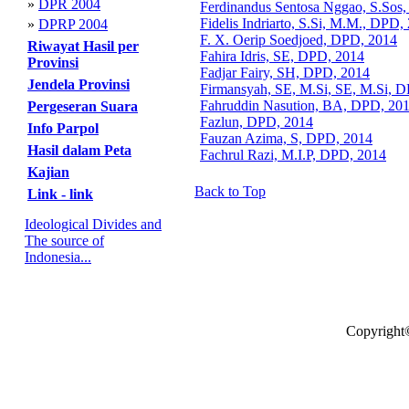
»
DPR 2004
Ferdinandus Sentosa Nggao, S.Sos
Fidelis Indriarto, S.Si, M.M., DPD,
»
DPRP 2004
F. X. Oerip Soedjoed, DPD, 2014
Riwayat Hasil per
Fahira Idris, SE, DPD, 2014
Provinsi
Fadjar Fairy, SH, DPD, 2014
Jendela Provinsi
Firmansyah, SE, M.Si, SE, M.Si, 
Fahruddin Nasution, BA, DPD, 20
Pergeseran Suara
Fazlun, DPD, 2014
Info Parpol
Fauzan Azima, S, DPD, 2014
Hasil dalam Peta
Fachrul Razi, M.I.P, DPD, 2014
Kajian
Back to Top
Link - link
Ideological Divides and
The source of
Indonesia...
Copyright