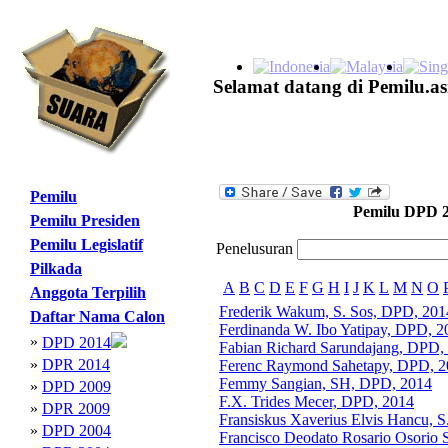
Selamat datang di Pemilu.as
Pemilu
Pemilu DPD 
Pemilu Presiden
Pemilu Legislatif
Penelusuran
Pilkada
A
B
C
D
E
F
G
H
I
J
K
L
M
N
O
Anggota Terpilih
Frederik Wakum, S. Sos, DPD, 201
Daftar Nama Calon
Ferdinanda W. Ibo Yatipay, DPD, 2
»
DPD 2014
Fabian Richard Sarundajang, DPD,
»
DPR 2014
Ferenc Raymond Sahetapy, DPD, 2
Femmy Sangian, SH, DPD, 2014
»
DPD 2009
F.X. Trides Mecer, DPD, 2014
»
DPR 2009
Fransiskus Xaverius Elvis Hancu, S
»
DPD 2004
Francisco Deodato Rosario Osorio 