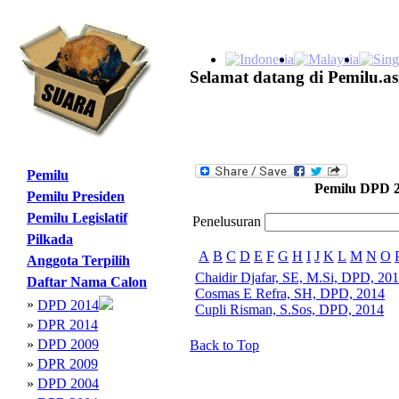
Selamat datang di Pemilu.as
Pemilu
Pemilu DPD 
Pemilu Presiden
Pemilu Legislatif
Penelusuran
Pilkada
A
B
C
D
E
F
G
H
I
J
K
L
M
N
O
Anggota Terpilih
Chaidir Djafar, SE, M.Si, DPD, 20
Daftar Nama Calon
Cosmas E Refra, SH, DPD, 2014
»
DPD 2014
Cupli Risman, S.Sos, DPD, 2014
»
DPR 2014
»
DPD 2009
Back to Top
»
DPR 2009
»
DPD 2004