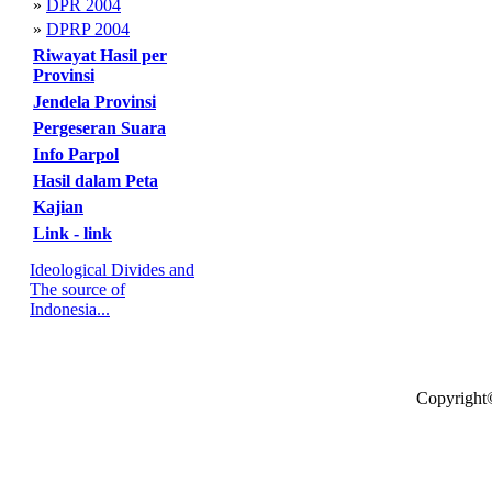
»
DPR 2004
»
DPRP 2004
Riwayat Hasil per
Provinsi
Jendela Provinsi
Pergeseran Suara
Info Parpol
Hasil dalam Peta
Kajian
Link - link
Ideological Divides and
The source of
Indonesia...
Copyright