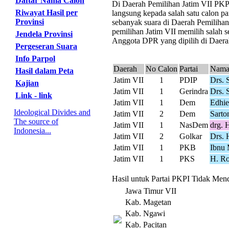
Daftar Nama Calon
Di Daerah Pemilihan Jatim VII PKPI 
Riwayat Hasil per
langsung kepada salah satu calon pa
Provinsi
sebanyak suara di Daerah Pemilihan
pemilihan Jatim VII memilih salah s
Jendela Provinsi
Anggota DPR yang dipilih di Daerah
Pergeseran Suara
Info Parpol
Daerah
No Calon
Partai
Nama
Hasil dalam Peta
Jatim VII
1
PDIP
Drs. 
Kajian
Jatim VII
1
Gerindra
Drs. 
Link - link
Jatim VII
1
Dem
Edhie
Ideological Divides and
Jatim VII
2
Dem
Sarto
The source of
Jatim VII
1
NasDem
drg. 
Indonesia...
Jatim VII
2
Golkar
Drs. 
Jatim VII
1
PKB
Ibnu 
Jatim VII
1
PKS
H. Ro
Hasil untuk Partai PKPI Tidak Mend
Jawa Timur VII
Kab. Magetan
Kab. Ngawi
Kab. Pacitan