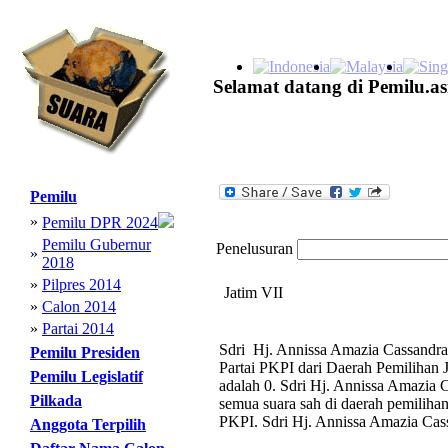
Selamat datang di Pemilu.as
Pemilu
»
Pemilu DPR 2024
Pemilu Gubernur
Penelusuran
»
2018
»
Pilpres 2014
Jatim VII
»
Calon 2014
»
Partai 2014
Sdri Hj. Annissa Amazia Cassandra 
Pemilu Presiden
Partai PKPI dari Daerah Pemilihan 
Pemilu Legislatif
adalah 0. Sdri Hj. Annissa Amazia 
Pilkada
semua suara sah di daerah pemilihan 
PKPI. Sdri Hj. Annissa Amazia Cass
Anggota Terpilih