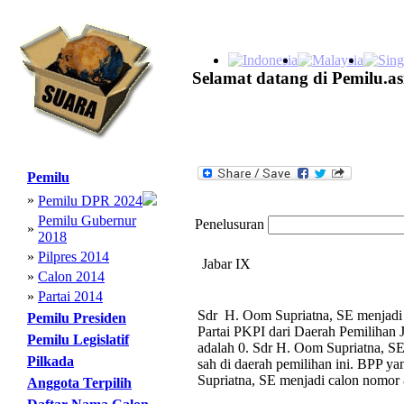
Selamat datang di Pemilu.as
Pemilu
»
Pemilu DPR 2024
Pemilu Gubernur
Penelusuran
»
2018
»
Pilpres 2014
Jabar IX
»
Calon 2014
»
Partai 2014
Sdr H. Oom Supriatna, SE menjadi c
Pemilu Presiden
Partai PKPI dari Daerah Pemilihan 
Pemilu Legislatif
adalah 0. Sdr H. Oom Supriatna, SE
Pilkada
sah di daerah pemilihan ini. BPP ya
Supriatna, SE menjadi calon nomor 
Anggota Terpilih