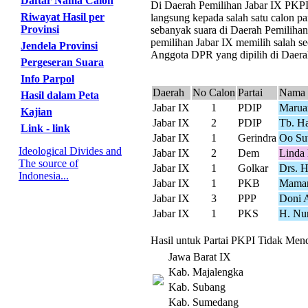
Daftar Nama Calon
Di Daerah Pemilihan Jabar IX PKPI m
Riwayat Hasil per
langsung kepada salah satu calon pa
Provinsi
sebanyak suara di Daerah Pemilihan
pemilihan Jabar IX memilih salah se
Jendela Provinsi
Anggota DPR yang dipilih di Daerah
Pergeseran Suara
Info Parpol
Daerah
No Calon
Partai
Nama 
Hasil dalam Peta
Jabar IX
1
PDIP
Maruar
Kajian
Jabar IX
2
PDIP
Tb. H
Link - link
Jabar IX
1
Gerindra
Oo Sut
Ideological Divides and
Jabar IX
2
Dem
Linda
The source of
Jabar IX
1
Golkar
Drs. H
Indonesia...
Jabar IX
1
PKB
Maman
Jabar IX
3
PPP
Doni 
Jabar IX
1
PKS
H. Nur
Hasil untuk Partai PKPI Tidak Mend
Jawa Barat IX
Kab. Majalengka
Kab. Subang
Kab. Sumedang