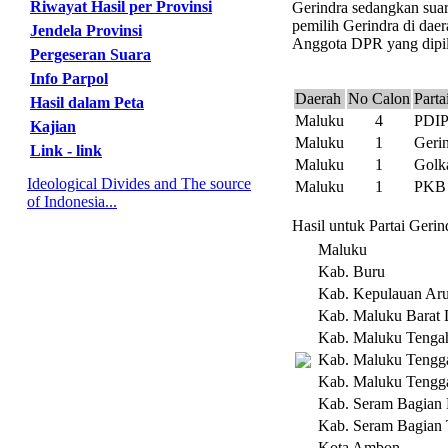
Riwayat Hasil per Provinsi
Gerindra sedangkan suar
pemilih Gerindra di daer
Jendela Provinsi
Anggota DPR yang dipili
Pergeseran Suara
Info Parpol
Daerah
No Calon
Parta
Hasil dalam Peta
Maluku
4
PDI
Kajian
Maluku
1
Geri
Link - link
Maluku
1
Golk
Ideological Divides and The source
Maluku
1
PKB
of Indonesia...
Hasil untuk Partai Geri
Maluku
Kab. Buru
Kab. Kepulauan Ar
Kab. Maluku Barat
Kab. Maluku Tenga
Kab. Maluku Tengg
Kab. Maluku Tengga
Kab. Seram Bagian 
Kab. Seram Bagian 
Kota Ambon