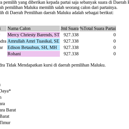
a pemilih yang diberikan kepada partai saja sebanyak suara di Daera
ah pemilihan Maluku memilih salah seorang calon dari partainya.
h di Daerah Pemilihan daerah Maluku adalah sebagai berikut:
i
Nama Calon
Jml Suara
%Total Suara Partai
P
Mercy Chriesty Barends, ST
927.338
0
ndra
Amrullah Amri Tuasikal, SE
927.338
0
ar
Edison Betaubun, SH, MH
927.338
0
Rohani
927.338
0
ndra Tidak Mendapatkan kursi di daerah pemilihan Maluku.
u
 Daya*
h
ara
ra Barat
Barat
Timur