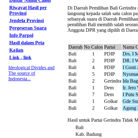
Daftar Nama Calon
Riwayat Hasil per
Di Daerah Pemilihan Bali Gerindra m
Provinsi
langsung kepada salah satu calon pa
sebanyak suara di Daerah Pemilihan
Jendela Provinsi
pemilihan Bali memilih salah seorang
Pergeseran Suara
Anggota DPR yang dipilih di Daerah
Info Parpol
Hasil dalam Peta
Daerah
No Calon
Partai
Nama C
Kajian
Bali
1
PDIP
Drs. I 
Link - link
Bali
2
PDIP
DR. I 
Bali
4
PDIP
I Gusti
Ideological Divides and
The source of
Bali
5
PDIP
Nyoman
Indonesia...
Bali
2
Gerindra
Ida Bag
Bali
1
Dem
Ir. Jer
Bali
7
Dem
I Putu 
Bali
1
Golkar
Gde Su
Bali
2
Golkar
Agung 
Hasil untuk Partai Gerindra Tidak M
Bali
Kab. Badung