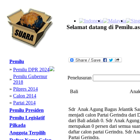
Selamat datang di Pemilu.as
Pemilu
»
Pemilu DPR 2024
Pemilu Gubernur
Penelusuran
»
2018
»
Pilpres 2014
Bali
Anak
»
Calon 2014
»
Partai 2014
Sdr Anak Agung Bagus Jelantik San
Pemilu Presiden
menjadi calon Partai Gerindra dari
Pemilu Legislatif
dari Bali adalah 0. Sdr Anak Agung
Pilkada
merupakan 0 persen dari semua suara
daftar calon partai Gerindra. Sdr 
Anggota Terpilih
Partai Gerindra.