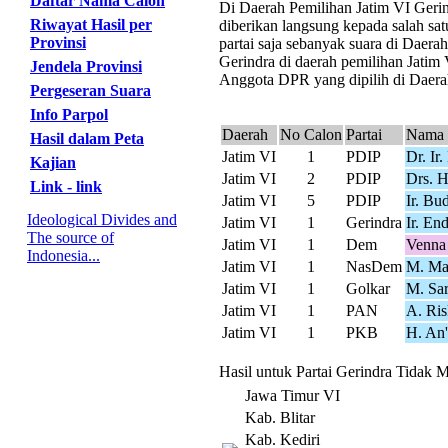
Daftar Nama Calon
Di Daerah Pemilihan Jatim VI Gerind
Riwayat Hasil per
diberikan langsung kepada salah sat
Provinsi
partai saja sebanyak suara di Daer
Gerindra di daerah pemilihan Jatim 
Jendela Provinsi
Anggota DPR yang dipilih di Daerah
Pergeseran Suara
Info Parpol
Daerah
No Calon
Partai
Nama 
Hasil dalam Peta
Jatim VI
1
PDIP
Dr. I
Kajian
Jatim VI
2
PDIP
Drs. H
Link - link
Jatim VI
5
PDIP
Ir. B
Ideological Divides and
Jatim VI
1
Gerindra
Ir. E
The source of
Jatim VI
1
Dem
Venna
Indonesia...
Jatim VI
1
NasDem
M. Ma
Jatim VI
1
Golkar
M. Sa
Jatim VI
1
PAN
A. Ris
Jatim VI
1
PKB
H. An'
Hasil untuk Partai Gerindra Tidak M
Jawa Timur VI
Kab. Blitar
Kab. Kediri