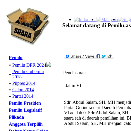
Selamat datang di Pemilu.as
Pemilu
»
Pemilu DPR 2024
Pemilu Gubernur
Penelusuran
»
2018
»
Pilpres 2014
Jatim VI
»
Calon 2014
»
Partai 2014
Sdr Abdul Salam, SH, MH menjadi c
Pemilu Presiden
Partai Gerindra dari Daerah Pemili
Pemilu Legislatif
VI adalah 0. Sdr Abdul Salam, SH,
Pilkada
suara sah di daerah pemilihan ini. B
Abdul Salam, SH, MH menjadi calon
Anggota Terpilih