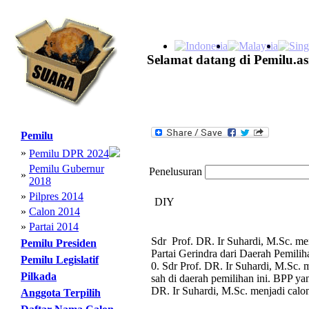
Selamat datang di Pemilu.as
Pemilu
»
Pemilu DPR 2024
Pemilu Gubernur
Penelusuran
»
2018
»
Pilpres 2014
DIY
»
Calon 2014
»
Partai 2014
Sdr Prof. DR. Ir Suhardi, M.Sc. me
Pemilu Presiden
Partai Gerindra dari Daerah Pemili
Pemilu Legislatif
0. Sdr Prof. DR. Ir Suhardi, M.Sc. 
Pilkada
sah di daerah pemilihan ini. BPP yan
DR. Ir Suhardi, M.Sc. menjadi calon
Anggota Terpilih