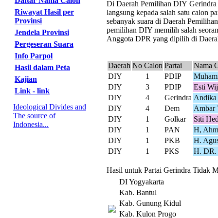
Daftar Nama Calon
Di Daerah Pemilihan DIY Gerindra me
Riwayat Hasil per
langsung kepada salah satu calon pa
Provinsi
sebanyak suara di Daerah Pemilihan
pemilihan DIY memilih salah seorang
Jendela Provinsi
Anggota DPR yang dipilih di Daerah
Pergeseran Suara
Info Parpol
Daerah
No Calon
Partai
Nama C
Hasil dalam Peta
DIY
1
PDIP
Muhamm
Kajian
DIY
3
PDIP
Esti Wi
Link - link
DIY
4
Gerindra
Andika 
Ideological Divides and
DIY
4
Dem
Ambar 
The source of
DIY
1
Golkar
Siti He
Indonesia...
DIY
1
PAN
H, Ahma
DIY
1
PKB
H. Agus
DIY
1
PKS
H. DR.
Hasil untuk Partai Gerindra Tidak 
DI Yogyakarta
Kab. Bantul
Kab. Gunung Kidul
Kab. Kulon Progo