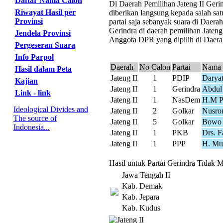
Daftar Nama Calon
Di Daerah Pemilihan Jateng II Gerin
Riwayat Hasil per
diberikan langsung kepada salah sat
Provinsi
partai saja sebanyak suara di Daera
Gerindra di daerah pemilihan Jateng 
Jendela Provinsi
Anggota DPR yang dipilih di Daerah 
Pergeseran Suara
Info Parpol
Daerah
No Calon
Partai
Nama 
Hasil dalam Peta
Jateng II
1
PDIP
Daryat
Kajian
Jateng II
1
Gerindra
Abdul
Link - link
Jateng II
1
NasDem
H.M P
Ideological Divides and
Jateng II
2
Golkar
Nusro
The source of
Jateng II
5
Golkar
Bowo 
Indonesia...
Jateng II
1
PKB
Drs. F
Jateng II
1
PPP
H. Muk
Hasil untuk Partai Gerindra Tidak M
Jawa Tengah II
Kab. Demak
Kab. Jepara
Kab. Kudus