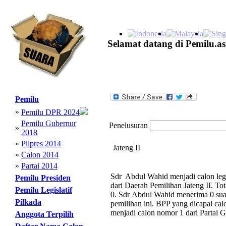
Selamat datang di Pemilu.as
Pemilu
»
Pemilu DPR 2024
Pemilu Gubernur
Penelusuran
»
2018
»
Pilpres 2014
Jateng II
»
Calon 2014
»
Partai 2014
Sdr Abdul Wahid menjadi calon legi
Pemilu Presiden
dari Daerah Pemilihan Jateng II. To
Pemilu Legislatif
0. Sdr Abdul Wahid menerima 0 suar
Pilkada
pemilihan ini. BPP yang dicapai cal
menjadi calon nomor 1 dari Partai G
Anggota Terpilih