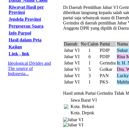
Daftar Nama Calon
Riwayat Hasil per
Di Daerah Pemilihan Jabar VI Gerind
Provinsi
diberikan langsung kepada salah sat
partai saja sebanyak suara di Daer
Jendela Provinsi
Gerindra di daerah pemilihan Jabar 
Pergeseran Suara
Anggota DPR yang dipilih di Daerah
Info Parpol
Hasil dalam Peta
Daerah
No Calon
Partai
Nama 
Kajian
Jabar VI
1
PDIP
Sukur
Link - link
Jabar VI
6
PDIP
Risa M
Jabar VI
1
Gerindra
Ir. H. 
Ideological Divides and
The source of
Jabar VI
5
Golkar
Dra. 
Indonesia...
Jabar VI
3
PAN
Lucky
Jabar VI
1
PKS
Mahfu
Hasil untuk Partai Gerindra Tidak M
Jawa Barat VI
Kota. Bekasi
Kota. Depok