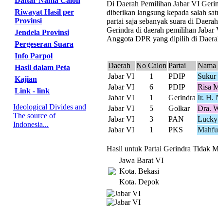
Daftar Nama Calon
Di Daerah Pemilihan Jabar VI Gerind
Riwayat Hasil per
diberikan langsung kepada salah sat
Provinsi
partai saja sebanyak suara di Daer
Gerindra di daerah pemilihan Jabar 
Jendela Provinsi
Anggota DPR yang dipilih di Daerah
Pergeseran Suara
Info Parpol
Daerah
No Calon
Partai
Nama 
Hasil dalam Peta
Jabar VI
1
PDIP
Sukur
Kajian
Jabar VI
6
PDIP
Risa M
Link - link
Jabar VI
1
Gerindra
Ir. H. 
Ideological Divides and
Jabar VI
5
Golkar
Dra. 
The source of
Jabar VI
3
PAN
Lucky
Indonesia...
Jabar VI
1
PKS
Mahfu
Hasil untuk Partai Gerindra Tidak M
Jawa Barat VI
Kota. Bekasi
Kota. Depok