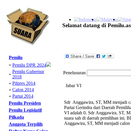
Selamat datang di Pemilu.as
Pemilu
»
Pemilu DPR 2024
Pemilu Gubernur
Penelusuran
»
2018
»
Pilpres 2014
Jabar VI
»
Calon 2014
»
Partai 2014
Sdr Anggawira, ST, MM menjadi cal
Pemilu Presiden
Partai Gerindra dari Daerah Pemili
Pemilu Legislatif
VI adalah 0. Sdr Anggawira, ST, M
Pilkada
suara sah di daerah pemilihan ini. B
Anggawira, ST, MM menjadi calon n
Anggota Terpilih