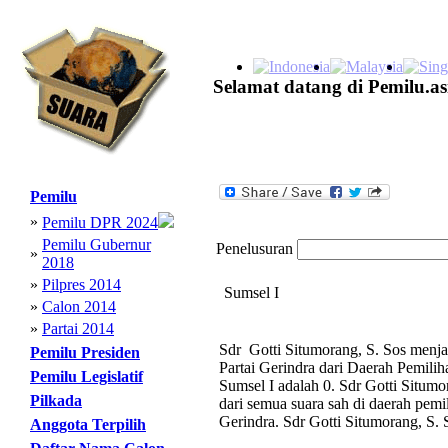
Selamat datang di Pemilu.as
Pemilu
»
Pemilu DPR 2024
Pemilu Gubernur
Penelusuran
»
2018
»
Pilpres 2014
Sumsel I
»
Calon 2014
»
Partai 2014
Sdr Gotti Situmorang, S. Sos menja
Pemilu Presiden
Partai Gerindra dari Daerah Pemili
Pemilu Legislatif
Sumsel I adalah 0. Sdr Gotti Situmo
Pilkada
dari semua suara sah di daerah pemil
Gerindra. Sdr Gotti Situmorang, S. 
Anggota Terpilih