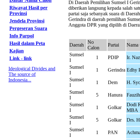
Daftar Nama Calon
Di Daerah Pemilihan Sumsel I Gerind
Riwayat Hasil per
diberikan langsung kepada salah sat
Provinsi
partai saja sebanyak suara di Daer
Gerindra di daerah pemilihan Sumsel
Jendela Provinsi
Anggota DPR yang dipilih di Daerah
Pergeseran Suara
Info Parpol
No
Hasil dalam Peta
Daerah
Partai
Nama 
Calon
Kajian
Sumsel
1
PDIP
Ir. Na
Link - link
I
Sumsel
Ideological Divides and
1
Gerindra
Edhy 
I
The source of
Sumsel
Indonesia...
1
Dem
H. Syo
I
Sumsel
5
Hanura
Fauzi
I
Sumsel
Dodi 
1
Golkar
I
MBA
Sumsel
5
Golkar
Drs. H
I
Sumsel
1
PAN
Achma
I