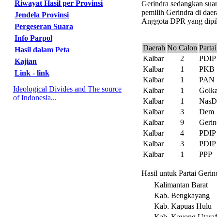
Riwayat Hasil per Provinsi
Gerindra sedangkan suar
pemilih Gerindra di daer
Jendela Provinsi
Anggota DPR yang dipili
Pergeseran Suara
Info Parpol
Daerah
No Calon
Partai
Hasil dalam Peta
Kalbar
2
PDIP
Kajian
Kalbar
1
PKB
Link - link
Kalbar
1
PAN
Ideological Divides and The source
Kalbar
1
Golka
of Indonesia...
Kalbar
1
Nas
Kalbar
3
Dem
Kalbar
9
Gerin
Kalbar
4
PDIP
Kalbar
3
PDIP
Kalbar
1
PPP
Hasil untuk Partai Geri
Kalimantan Barat
Kab. Bengkayang
Kab. Kapuas Hulu
Kab. Kayong Utara