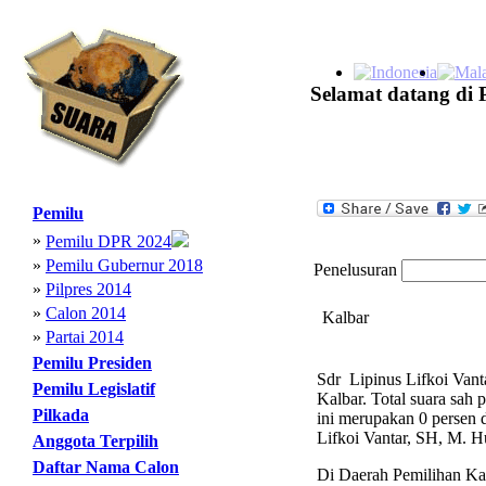
Selamat datang di 
Pemilu
»
Pemilu DPR 2024
»
Pemilu Gubernur 2018
Penelusuran
»
Pilpres 2014
»
Calon 2014
Kalbar
»
Partai 2014
Pemilu Presiden
Sdr Lipinus Lifkoi Vant
Pemilu Legislatif
Kalbar. Total suara sah
Pilkada
ini merupakan 0 persen d
Lifkoi Vantar, SH, M. H
Anggota Terpilih
Daftar Nama Calon
Di Daerah Pemilihan Kalb