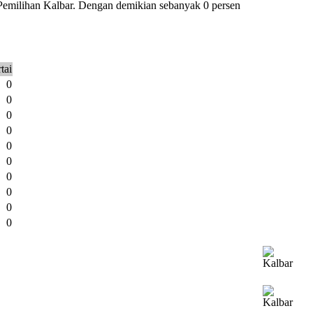
 Pemilihan Kalbar. Dengan demikian sebanyak 0 persen
tai
0
0
0
0
0
0
0
0
0
0