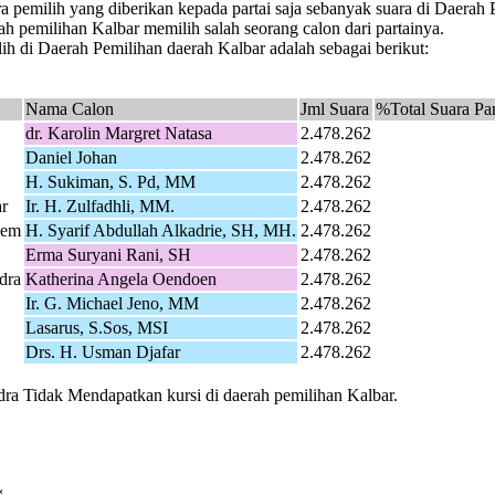
a pemilih yang diberikan kepada partai saja sebanyak suara di Daerah
ah pemilihan Kalbar memilih salah seorang calon dari partainya.
h di Daerah Pemilihan daerah Kalbar adalah sebagai berikut:
Nama Calon
Jml Suara
%Total Suara Par
dr. Karolin Margret Natasa
2.478.262
Daniel Johan
2.478.262
H. Sukiman, S. Pd, MM
2.478.262
r
Ir. H. Zulfadhli, MM.
2.478.262
Dem
H. Syarif Abdullah Alkadrie, SH, MH.
2.478.262
Erma Suryani Rani, SH
2.478.262
dra
Katherina Angela Oendoen
2.478.262
Ir. G. Michael Jeno, MM
2.478.262
Lasarus, S.Sos, MSI
2.478.262
Drs. H. Usman Djafar
2.478.262
ndra Tidak Mendapatkan kursi di daerah pemilihan Kalbar.
*