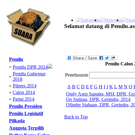
Selamat datang di Pemilu.as
Pemilu
Pemilu Calon 
»
Pemilu DPR 2024
Pemilu Gubernur
Penelusuran
»
2018
»
Pilpres 2014
A
B
C
D
E
F
G
H
I
J
K
L
M
N
O
»
Calon 2014
Ondy Asep Saputra, MSI, DPR, Ger
»
Partai 2014
Oo Sutisna, DPR, Gerindra, 2014
Ofinder Siahaan, DPR, Gerindra, 2
Pemilu Presiden
Pemilu Legislatif
Back to Top
Pilkada
Anggota Terpilih