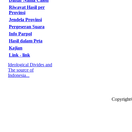
Daftar Nama Calon
Riwayat Hasil per
Provinsi
Jendela Provinsi
Pergeseran Suara
Info Parpol
Hasil dalam Peta
Kajian
Link - link
Ideological Divides and
The source of
Indonesia...
Copyright