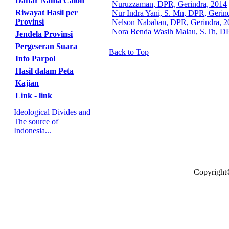
Daftar Nama Calon
Nuruzzaman, DPR, Gerindra, 2014
Riwayat Hasil per
Nur Indra Yani, S. Mn, DPR, Gerin
Provinsi
Nelson Nababan, DPR, Gerindra, 2
Nora Benda Wasih Malau, S.Th, DP
Jendela Provinsi
Pergeseran Suara
Back to Top
Info Parpol
Hasil dalam Peta
Kajian
Link - link
Ideological Divides and
The source of
Indonesia...
Copyright