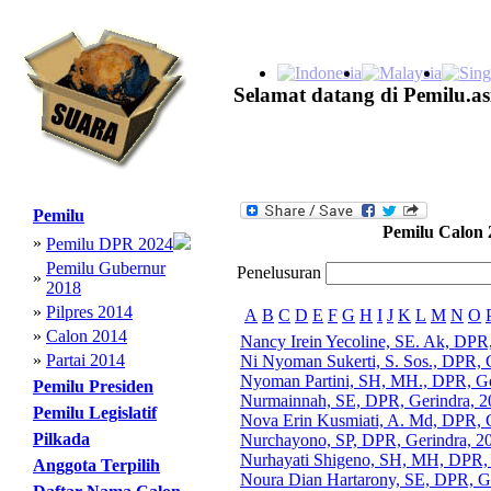
Selamat datang di Pemilu.as
Pemilu
Pemilu Calon 
»
Pemilu DPR 2024
Pemilu Gubernur
Penelusuran
»
2018
»
Pilpres 2014
A
B
C
D
E
F
G
H
I
J
K
L
M
N
O
»
Calon 2014
Nancy Irein Yecoline, SE. Ak, DPR
»
Partai 2014
Ni Nyoman Sukerti, S. Sos., DPR, 
Nyoman Partini, SH, MH., DPR, Ge
Pemilu Presiden
Nurmainnah, SE, DPR, Gerindra, 2
Pemilu Legislatif
Nova Erin Kusmiati, A. Md, DPR, 
Pilkada
Nurchayono, SP, DPR, Gerindra, 2
Nurhayati Shigeno, SH, MH, DPR, 
Anggota Terpilih
Noura Dian Hartarony, SE, DPR, G