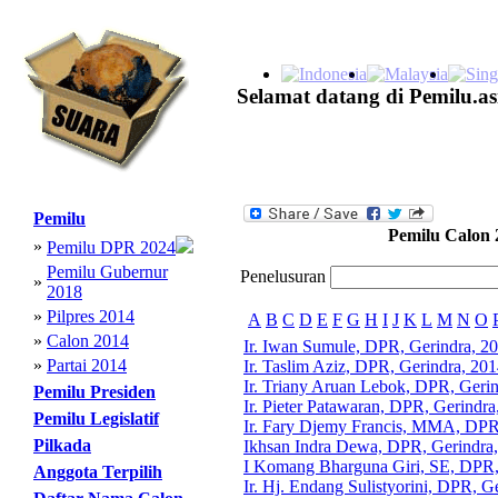
Selamat datang di Pemilu.as
Pemilu
Pemilu Calon 
»
Pemilu DPR 2024
Pemilu Gubernur
Penelusuran
»
2018
»
Pilpres 2014
A
B
C
D
E
F
G
H
I
J
K
L
M
N
O
»
Calon 2014
Ir. Iwan Sumule, DPR, Gerindra, 2
»
Partai 2014
Ir. Taslim Aziz, DPR, Gerindra, 20
Ir. Triany Aruan Lebok, DPR, Geri
Pemilu Presiden
Ir. Pieter Patawaran, DPR, Gerindra
Pemilu Legislatif
Ir. Fary Djemy Francis, MMA, DPR
Pilkada
Ikhsan Indra Dewa, DPR, Gerindra
I Komang Bharguna Giri, SE, DPR,
Anggota Terpilih
Ir. Hj. Endang Sulistyorini, DPR, G