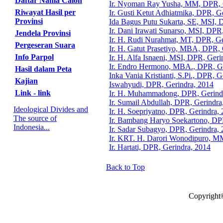
Daftar Nama Calon
Ir. Nyoman Ray Yusha, MM, DPR, 
Riwayat Hasil per
Ir. Gusti Ketut Adhiatmika, DPR, G
Provinsi
Ida Bagus Putu Sukarta, SE, MSI, 
Ir. Dani Irawati Sunarso, MSI, DPR
Jendela Provinsi
Ir. H. Rudi Nurahmat, MT, DPR, Ge
Pergeseran Suara
Ir. H. Gatut Prasetiyo, MBA, DPR, 
Info Parpol
Ir. H. Alfa Isnaeni, MSI, DPR, Geri
Ir. Endro Hermono, MBA., DPR, Ge
Hasil dalam Peta
Inka Vania Kristianti, S.Pi., DPR, 
Kajian
Iswahyudi, DPR, Gerindra, 2014
Link - link
Ir. H. Muhammadong, DPR, Gerind
Ir. Sumail Abdullah, DPR, Gerindra
Ideological Divides and
Ir. H. Soepriyatno, DPR, Gerindra,
The source of
Ir. Bambang Haryo Soekartono, DP
Indonesia...
Ir. Sadar Subagyo, DPR, Gerindra,
Ir. KRT. H. Darori Wonodipuro, M
Ir. Hartati, DPR, Gerindra, 2014
Back to Top
Copyright