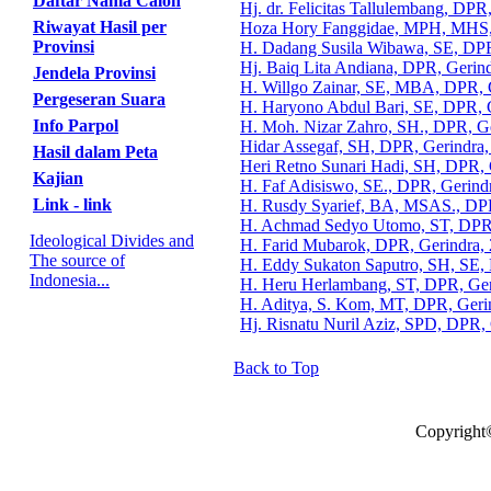
Daftar Nama Calon
Hj. dr. Felicitas Tallulembang, DPR
Riwayat Hasil per
Hoza Hory Fanggidae, MPH, MHS,
Provinsi
H. Dadang Susila Wibawa, SE, DPR
Hj. Baiq Lita Andiana, DPR, Gerin
Jendela Provinsi
H. Willgo Zainar, SE, MBA, DPR, 
Pergeseran Suara
H. Haryono Abdul Bari, SE, DPR, 
Info Parpol
H. Moh. Nizar Zahro, SH., DPR, Ge
Hidar Assegaf, SH, DPR, Gerindra,
Hasil dalam Peta
Heri Retno Sunari Hadi, SH, DPR, 
Kajian
H. Faf Adisiswo, SE., DPR, Gerind
Link - link
H. Rusdy Syarief, BA, MSAS., DPR
H. Achmad Sedyo Utomo, ST, DPR,
Ideological Divides and
H. Farid Mubarok, DPR, Gerindra,
The source of
H. Eddy Sukaton Saputro, SH, SE,
Indonesia...
H. Heru Herlambang, ST, DPR, Ger
H. Aditya, S. Kom, MT, DPR, Geri
Hj. Risnatu Nuril Aziz, SPD, DPR,
Back to Top
Copyright