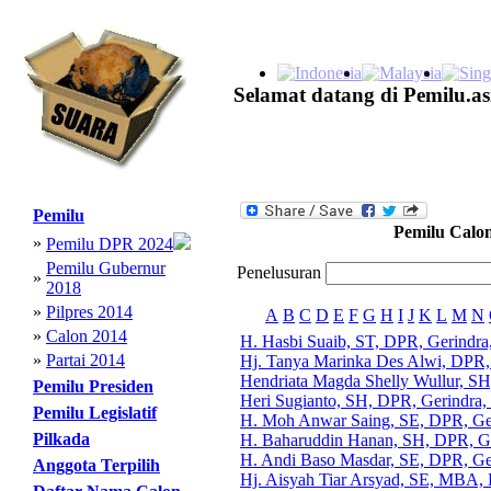
Selamat datang di Pemilu.as
Pemilu
Pemilu Calo
»
Pemilu DPR 2024
Pemilu Gubernur
Penelusuran
»
2018
»
Pilpres 2014
A
B
C
D
E
F
G
H
I
J
K
L
M
N
»
Calon 2014
H. Hasbi Suaib, ST, DPR, Gerindra
»
Partai 2014
Hj. Tanya Marinka Des Alwi, DPR,
Hendriata Magda Shelly Wullur, S
Pemilu Presiden
Heri Sugianto, SH, DPR, Gerindra,
Pemilu Legislatif
H. Moh Anwar Saing, SE, DPR, Ge
Pilkada
H. Baharuddin Hanan, SH, DPR, Ge
H. Andi Baso Masdar, SE, DPR, Ge
Anggota Terpilih
Hj. Aisyah Tiar Arsyad, SE, MBA,