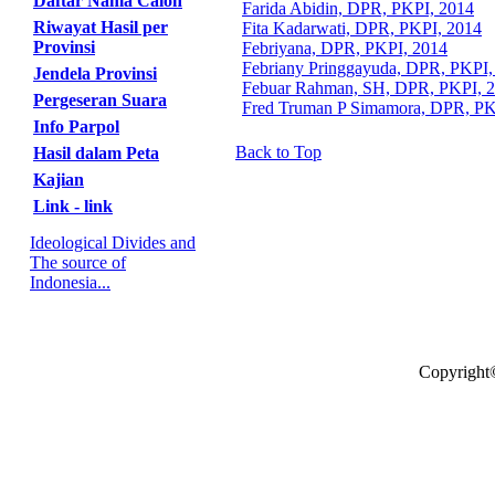
Daftar Nama Calon
Farida Abidin, DPR, PKPI, 2014
Riwayat Hasil per
Fita Kadarwati, DPR, PKPI, 2014
Provinsi
Febriyana, DPR, PKPI, 2014
Febriany Pringgayuda, DPR, PKPI,
Jendela Provinsi
Febuar Rahman, SH, DPR, PKPI, 
Pergeseran Suara
Fred Truman P Simamora, DPR, PK
Info Parpol
Back to Top
Hasil dalam Peta
Kajian
Link - link
Ideological Divides and
The source of
Indonesia...
Copyright