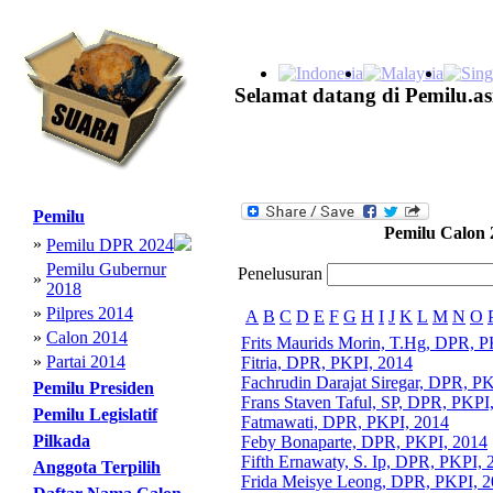
Selamat datang di Pemilu.as
Pemilu
Pemilu Calon 
»
Pemilu DPR 2024
Pemilu Gubernur
Penelusuran
»
2018
»
Pilpres 2014
A
B
C
D
E
F
G
H
I
J
K
L
M
N
O
»
Calon 2014
Frits Maurids Morin, T.Hg, DPR, P
»
Partai 2014
Fitria, DPR, PKPI, 2014
Fachrudin Darajat Siregar, DPR, P
Pemilu Presiden
Frans Staven Taful, SP, DPR, PKPI
Pemilu Legislatif
Fatmawati, DPR, PKPI, 2014
Pilkada
Feby Bonaparte, DPR, PKPI, 2014
Fifth Ernawaty, S. Ip, DPR, PKPI, 
Anggota Terpilih
Frida Meisye Leong, DPR, PKPI, 