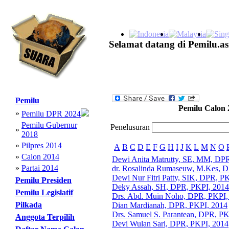
Selamat datang di Pemilu.as
Pemilu
Pemilu Calon 
»
Pemilu DPR 2024
Pemilu Gubernur
Penelusuran
»
2018
»
Pilpres 2014
A
B
C
D
E
F
G
H
I
J
K
L
M
N
O
»
Calon 2014
Dewi Anita Matrutty, SE, MM, DP
»
Partai 2014
dr. Rosalinda Rumaseuw, M.Kes, 
Dewi Nur Fitri Patty, SIK, DPR, P
Pemilu Presiden
Deky Assah, SH, DPR, PKPI, 2014
Pemilu Legislatif
Drs. Abd. Muin Noho, DPR, PKPI,
Pilkada
Dian Mardianah, DPR, PKPI, 2014
Drs. Samuel S. Parantean, DPR, PK
Anggota Terpilih
Devi Wulan Sari, DPR, PKPI, 2014