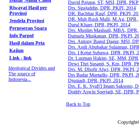
Daftar Nama Calon
David Pajung, ST, MSI, DPR, PKP
Riwayat Hasil per
Drs. Sirajuddin, DPR, PKPI, 2014
Provinsi
DR. Bachtiar Rauf, DPR, PKPI, 20
DR. Muh Rusli Malli, M.Ag, DPR,
Jendela Provinsi
Darul Khaer, DPR, PKPI, 2014
Pergeseran Suara
Drs. Muslim Mashudi, MBA, DPR,
Info Parpol
Damaris Muskanan, DPR, PKPI, 2
Drs. Antony Bagul Dagur, MSI, DP
Hasil dalam Peta
Drs. Andi Abubakar Sulaiman, DPR
Kajian
Drs. I Ketut Subawa, DPR, PKPI, 
Link - link
Dr. Luqman Hakim, SE, MM, DPR,
Dewi Thri Susanti, S. Km, DPR, P
Ideological Divides and
Drs. M. Dhofir Alwi, DPR, PKPI, 
The source of
Drs Badar Murtadlo, DPR, PKPI, 2
Indonesia...
Djumadi, DPR, PKPI, 2014
Drs. E. K. Syafi'I Imam Saksono, 
Doddy Aswin Soerjadi, SE, DPR, 
Back to Top
Copyright