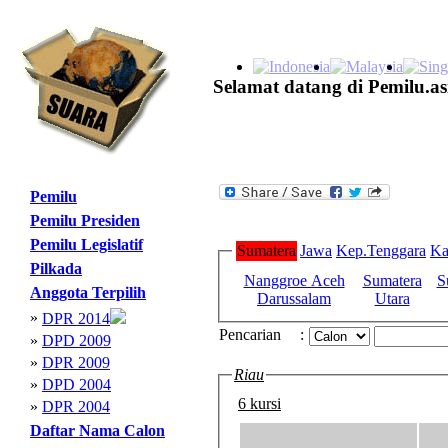
Selamat datang di Pemilu.as
Pemilu
Pemilu Presiden
Pemilu Legislatif
Sumatera
Jawa
Kep.Tenggara
Ka
Pilkada
Nanggroe Aceh
Sumatera
S
Anggota Terpilih
Darussalam
Utara
»
DPR 2014
Pencarian
:
»
DPD 2009
»
DPR 2009
Riau
»
DPD 2004
6 kursi
»
DPR 2004
Daftar Nama Calon