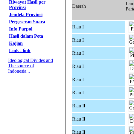
Riwayat Hasil per
Lam
Daerah
Provinsi
Part
Jendela Provinsi
Pergeseran Suara
Riau I
Info Parpol
Hasil dalam Peta
Riau I
Kajian
Link - link
Riau I
Ideological Divides and
The source of
Riau I
Indonesia...
Riau I
Riau I
Riau II
Riau II
Riau II