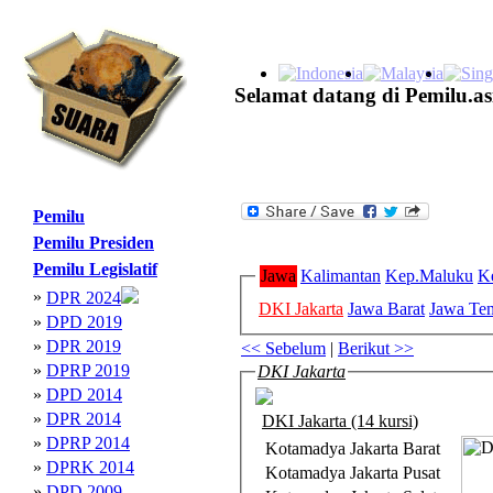
Selamat datang di Pemilu.as
Pemilu
Pemilu Presiden
Pemilu Legislatif
Jawa
Kalimantan
Kep.Maluku
K
»
DPR 2024
DKI Jakarta
Jawa Barat
Jawa Te
»
DPD 2019
»
DPR 2019
<< Sebelum
|
Berikut >>
»
DPRP 2019
DKI Jakarta
»
DPD 2014
»
DPR 2014
DKI Jakarta (14 kursi)
»
DPRP 2014
Kotamadya Jakarta Barat
»
DPRK 2014
Kotamadya Jakarta Pusat
»
DPD 2009