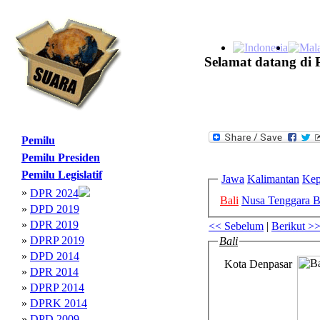
Selamat datang di 
Pemilu
Pemilu Presiden
Pemilu Legislatif
Jawa
Kalimantan
Kep
»
DPR 2024
Bali
Nusa Tenggara B
»
DPD 2019
»
DPR 2019
<< Sebelum
|
Berikut >
»
DPRP 2019
Bali
»
DPD 2014
Kota Denpasar
»
DPR 2014
»
DPRP 2014
»
DPRK 2014
»
DPD 2009