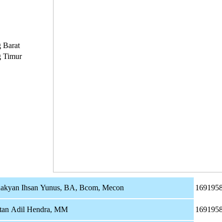
 Barat
g Timur
kyan Ihsan Yunus, BA, Bcom, Mecon
169195
utan Adil Hendra, MM
169195