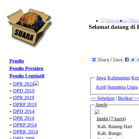
Selamat datang di 
Pemilu
Pemilu Presiden
Pemilu Legislatif
Jawa
Kalimantan
Kep
»
DPR 2024
Aceh
Sumatera Utara
»
DPD 2019
»
DPR 2019
<< Sebelum
|
Berikut >
»
DPRP 2019
Jambi
»
DPD 2014
»
DPR 2014
Jambi (7 kursi)
»
DPRP 2014
Kab. Batang Hari
»
DPRK 2014
Kab. Bungo
»
DPD 2009