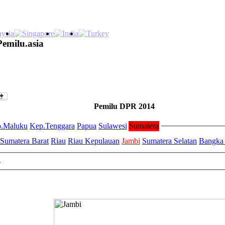
Pemilu.asia
Pemilu DPR 2014
.Maluku
Kep.Tenggara
Papua
Sulawesi
Sumatera
Sumatera Barat
Riau
Riau Kepulauan
Jambi
Sumatera Selatan
Bangka 
>