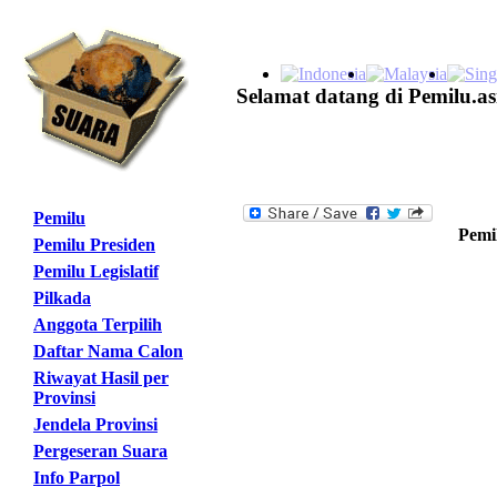
Selamat datang di Pemilu.as
Pemilu
Pemil
Pemilu Presiden
Pemilu Legislatif
Pilkada
Anggota Terpilih
Daftar Nama Calon
Riwayat Hasil per
Provinsi
Jendela Provinsi
Pergeseran Suara
Info Parpol