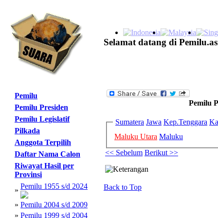
Selamat datang di Pemilu.as
Pemilu
Pemilu P
Pemilu Presiden
Pemilu Legislatif
Sumatera
Jawa
Kep.Tenggara
Ka
Pilkada
Maluku Utara
Maluku
Anggota Terpilih
<< Sebelum
Berikut >>
Daftar Nama Calon
Riwayat Hasil per
Provinsi
Pemilu 1955 s/d 2024
Back to Top
»
»
Pemilu 2004 s/d 2009
»
Pemilu 1999 s/d 2004