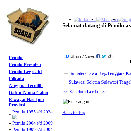
Selamat datang di Pemilu.as
Pemilu
Pemilu Presiden
Pemilu Legislatif
Sumatera
Jawa
Kep.Tenggara
Ka
Pilkada
Sulawesi Selatan
Sulawesi Tenga
Anggota Terpilih
<< Sebelum
Berikut >>
Daftar Nama Calon
Riwayat Hasil per
Provinsi
Pemilu 1955 s/d 2024
Back to Top
»
»
Pemilu 2004 s/d 2009
»
Pemilu 1999 s/d 2004