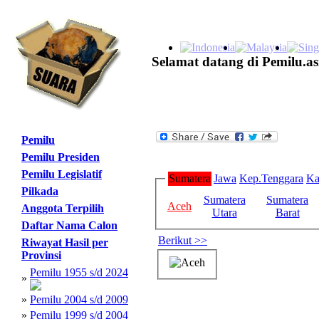
Selamat datang di Pemilu.as
Pemilu
Pemilu Presiden
Pemilu Legislatif
Sumatera
Jawa
Kep.Tenggara
Ka
Pilkada
Sumatera
Sumatera
Aceh
Anggota Terpilih
Utara
Barat
Daftar Nama Calon
Berikut >>
Riwayat Hasil per
Provinsi
Pemilu 1955 s/d 2024
»
»
Pemilu 2004 s/d 2009
»
Pemilu 1999 s/d 2004