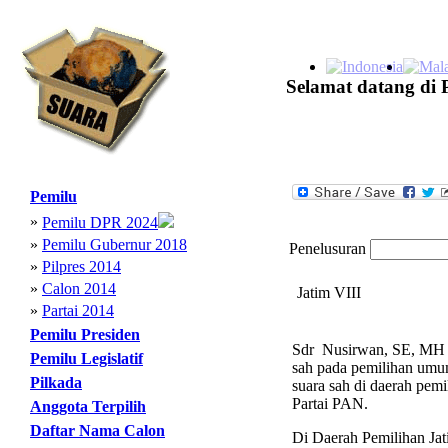
Selamat datang di 
Pemilu
»
Pemilu DPR 2024
»
Pemilu Gubernur 2018
Penelusuran
»
Pilpres 2014
»
Calon 2014
Jatim VIII
»
Partai 2014
Pemilu Presiden
Sdr Nusirwan, SE, MH me
Pemilu Legislatif
sah pada pemilihan umum
Pilkada
suara sah di daerah pem
Partai PAN.
Anggota Terpilih
Daftar Nama Calon
Di Daerah Pemilihan Jati