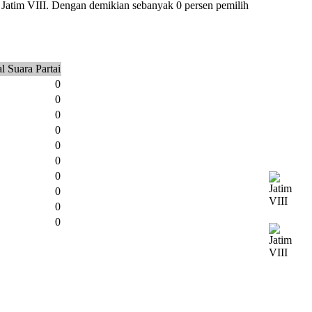
n Jatim VIII. Dengan demikian sebanyak 0 persen pemilih
l Suara Partai
0
0
0
0
0
0
0
0
0
0