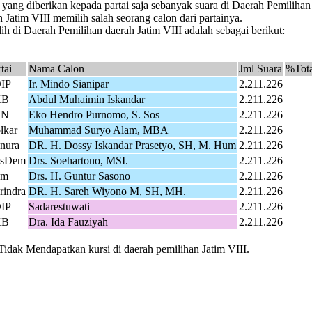
 yang diberikan kepada partai saja sebanyak suara di Daerah Pemiliha
Jatim VIII memilih salah seorang calon dari partainya.
h di Daerah Pemilihan daerah Jatim VIII adalah sebagai berikut:
tai
Nama Calon
Jml Suara
%Tota
IP
Ir. Mindo Sianipar
2.211.226
KB
Abdul Muhaimin Iskandar
2.211.226
AN
Eko Hendro Purnomo, S. Sos
2.211.226
lkar
Muhammad Suryo Alam, MBA
2.211.226
nura
DR. H. Dossy Iskandar Prasetyo, SH, M. Hum
2.211.226
sDem
Drs. Soehartono, MSI.
2.211.226
em
Drs. H. Guntur Sasono
2.211.226
rindra
DR. H. Sareh Wiyono M, SH, MH.
2.211.226
IP
Sadarestuwati
2.211.226
KB
Dra. Ida Fauziyah
2.211.226
Tidak Mendapatkan kursi di daerah pemilihan Jatim VIII.