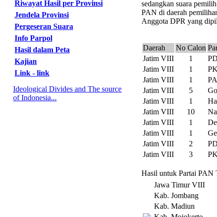
Riwayat Hasil per Provinsi
sedangkan suara pemilih
PAN di daerah pemilihan 
Jendela Provinsi
Anggota DPR yang dipili
Pergeseran Suara
Info Parpol
Daerah
No Calon
Par
Hasil dalam Peta
Jatim VIII
1
PD
Kajian
Jatim VIII
1
P
Link - link
Jatim VIII
1
P
Ideological Divides and The source
Jatim VIII
5
Go
of Indonesia...
Jatim VIII
1
Ha
Jatim VIII
10
Na
Jatim VIII
1
D
Jatim VIII
1
Ge
Jatim VIII
2
PD
Jatim VIII
3
P
Hasil untuk Partai PAN 
Jawa Timur VIII
Kab. Jombang
Kab. Madiun
Kab. Mojokerto