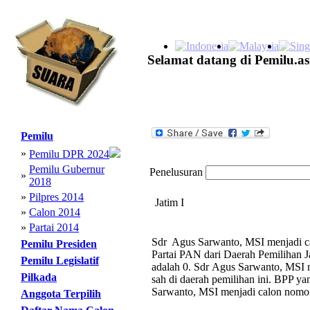
Selamat datang di Pemilu.as
Pemilu
»
Pemilu DPR 2024
Pemilu Gubernur
Penelusuran
»
2018
»
Pilpres 2014
Jatim I
»
Calon 2014
»
Partai 2014
Sdr Agus Sarwanto, MSI menjadi ca
Pemilu Presiden
Partai PAN dari Daerah Pemilihan J
Pemilu Legislatif
adalah 0. Sdr Agus Sarwanto, MSI m
Pilkada
sah di daerah pemilihan ini. BPP ya
Sarwanto, MSI menjadi calon nomor
Anggota Terpilih