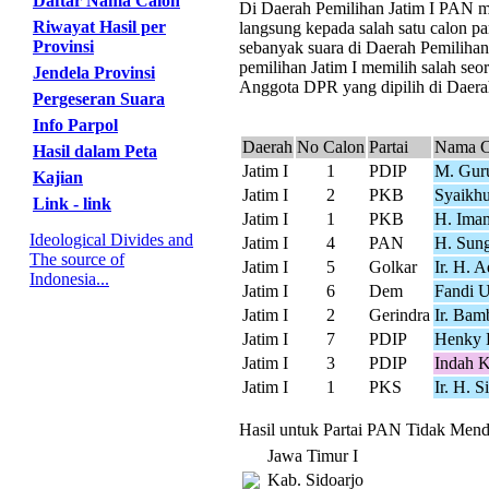
Daftar Nama Calon
Di Daerah Pemilihan Jatim I PAN mer
Riwayat Hasil per
langsung kepada salah satu calon pa
Provinsi
sebanyak suara di Daerah Pemilihan
pemilihan Jatim I memilih salah seor
Jendela Provinsi
Anggota DPR yang dipilih di Daerah 
Pergeseran Suara
Info Parpol
Daerah
No Calon
Partai
Nama C
Hasil dalam Peta
Jatim I
1
PDIP
M. Guru
Kajian
Jatim I
2
PKB
Syaikhu
Link - link
Jatim I
1
PKB
H. Ima
Ideological Divides and
Jatim I
4
PAN
H. Sun
The source of
Jatim I
5
Golkar
Ir. H. 
Indonesia...
Jatim I
6
Dem
Fandi 
Jatim I
2
Gerindra
Ir. Bam
Jatim I
7
PDIP
Henky 
Jatim I
3
PDIP
Indah K
Jatim I
1
PKS
Ir. H. 
Hasil untuk Partai PAN Tidak Menda
Jawa Timur I
Kab. Sidoarjo