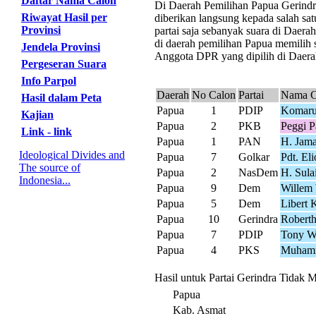
Daftar Nama Calon
Di Daerah Pemilihan Papua Gerindra 
Riwayat Hasil per
diberikan langsung kepada salah sat
Provinsi
partai saja sebanyak suara di Daer
di daerah pemilihan Papua memilih s
Jendela Provinsi
Anggota DPR yang dipilih di Daerah
Pergeseran Suara
Info Parpol
Daerah
No Calon
Partai
Nama C
Hasil dalam Peta
Papua
1
PDIP
Komaru
Kajian
Papua
2
PKB
Peggi Pa
Link - link
Papua
1
PAN
H. Jama
Ideological Divides and
Papua
7
Golkar
Pdt. El
The source of
Papua
2
NasDem
H. Sul
Indonesia...
Papua
9
Dem
Willem 
Papua
5
Dem
Libert 
Papua
10
Gerindra
Robert
Papua
7
PDIP
Tony W
Papua
4
PKS
Muhamm
Hasil untuk Partai Gerindra Tidak 
Papua
Kab. Asmat