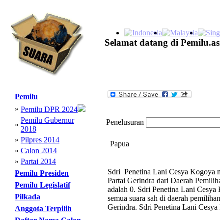
Selamat datang di Pemilu.as
Pemilu
»
Pemilu DPR 2024
Pemilu Gubernur
Penelusuran
»
2018
»
Pilpres 2014
Papua
»
Calon 2014
»
Partai 2014
Sdri Penetina Lani Cesya Kogoya me
Pemilu Presiden
Partai Gerindra dari Daerah Pemili
Pemilu Legislatif
adalah 0. Sdri Penetina Lani Cesya
Pilkada
semua suara sah di daerah pemilihan 
Gerindra. Sdri Penetina Lani Cesya
Anggota Terpilih