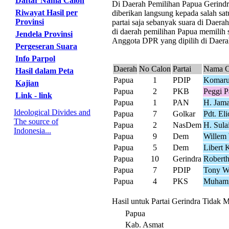
Daftar Nama Calon
Di Daerah Pemilihan Papua Gerindra 
Riwayat Hasil per
diberikan langsung kepada salah sat
Provinsi
partai saja sebanyak suara di Daer
di daerah pemilihan Papua memilih s
Jendela Provinsi
Anggota DPR yang dipilih di Daerah
Pergeseran Suara
Info Parpol
Daerah
No Calon
Partai
Nama C
Hasil dalam Peta
Papua
1
PDIP
Komaru
Kajian
Papua
2
PKB
Peggi Pa
Link - link
Papua
1
PAN
H. Jama
Ideological Divides and
Papua
7
Golkar
Pdt. El
The source of
Papua
2
NasDem
H. Sul
Indonesia...
Papua
9
Dem
Willem 
Papua
5
Dem
Libert 
Papua
10
Gerindra
Robert
Papua
7
PDIP
Tony W
Papua
4
PKS
Muhamm
Hasil untuk Partai Gerindra Tidak 
Papua
Kab. Asmat