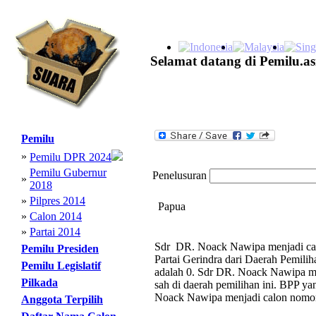
Selamat datang di Pemilu.as
Pemilu
»
Pemilu DPR 2024
Pemilu Gubernur
Penelusuran
»
2018
»
Pilpres 2014
Papua
»
Calon 2014
»
Partai 2014
Sdr DR. Noack Nawipa menjadi calo
Pemilu Presiden
Partai Gerindra dari Daerah Pemili
Pemilu Legislatif
adalah 0. Sdr DR. Noack Nawipa men
Pilkada
sah di daerah pemilihan ini. BPP ya
Noack Nawipa menjadi calon nomor 3
Anggota Terpilih