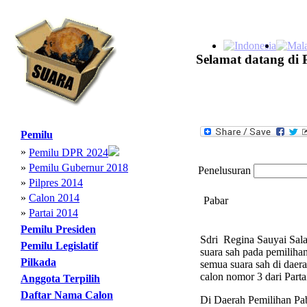
Selamat datang di 
Pemilu
»
Pemilu DPR 2024
»
Pemilu Gubernur 2018
Penelusuran
»
Pilpres 2014
»
Calon 2014
Pabar
»
Partai 2014
Pemilu Presiden
Sdri Regina Sauyai Sala
Pemilu Legislatif
suara sah pada pemiliha
Pilkada
semua suara sah di daera
calon nomor 3 dari Parta
Anggota Terpilih
Daftar Nama Calon
Di Daerah Pemilihan Paba