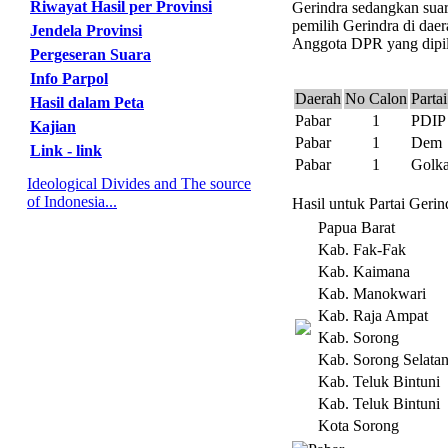
Riwayat Hasil per Provinsi
Gerindra sedangkan suar
pemilih Gerindra di daer
Jendela Provinsi
Anggota DPR yang dipili
Pergeseran Suara
Info Parpol
Daerah
No Calon
Partai
Hasil dalam Peta
Pabar
1
PDIP
Kajian
Pabar
1
Dem
Link - link
Pabar
1
Golka
Ideological Divides and The source
of Indonesia...
Hasil untuk Partai Geri
Papua Barat
Kab. Fak-Fak
Kab. Kaimana
Kab. Manokwari
Kab. Raja Ampat
Kab. Sorong
Kab. Sorong Selata
Kab. Teluk Bintuni
Kab. Teluk Bintuni
Kota Sorong