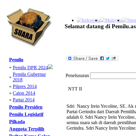
Selamat datang di Pemilu.as
Pemilu
»
Pemilu DPR 2024
Pemilu Gubernur
Penelusuran
»
2018
»
Pilpres 2014
NTT II
»
Calon 2014
»
Partai 2014
Sdri Nancy Irein Yecoline, SE. Ak 
Pemilu Presiden
Partai Gerindra dari Daerah Pemili
Pemilu Legislatif
adalah 0. Sdri Nancy Irein Yecoline
Pilkada
semua suara sah di daerah pemilihan 
Gerindra. Sdri Nancy Irein Yecoline
Anggota Terpilih