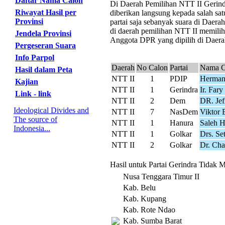
Daftar Nama Calon
Di Daerah Pemilihan NTT II Gerindra
Riwayat Hasil per
diberikan langsung kepada salah sat
Provinsi
partai saja sebanyak suara di Daer
di daerah pemilihan NTT II memilih 
Jendela Provinsi
Anggota DPR yang dipilih di Daerah
Pergeseran Suara
Info Parpol
Daerah
No Calon
Partai
Nama C
Hasil dalam Peta
NTT II
1
PDIP
Herman
Kajian
NTT II
1
Gerindra
Ir. Far
Link - link
NTT II
2
Dem
DR. Je
Ideological Divides and
NTT II
7
NasDem
Viktor 
The source of
NTT II
1
Hanura
Saleh H
Indonesia...
NTT II
1
Golkar
Drs. Se
NTT II
2
Golkar
Dr. Cha
Hasil untuk Partai Gerindra Tidak 
Nusa Tenggara Timur II
Kab. Belu
Kab. Kupang
Kab. Rote Ndao
Kab. Sumba Barat