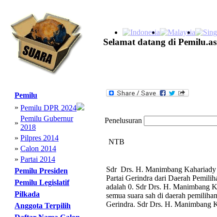
Selamat datang di Pemilu.as
Pemilu
»
Pemilu DPR 2024
Pemilu Gubernur
Penelusuran
»
2018
»
Pilpres 2014
NTB
»
Calon 2014
»
Partai 2014
Sdr Drs. H. Manimbang Kahariady m
Pemilu Presiden
Partai Gerindra dari Daerah Pemil
Pemilu Legislatif
adalah 0. Sdr Drs. H. Manimbang Ka
Pilkada
semua suara sah di daerah pemilihan 
Gerindra. Sdr Drs. H. Manimbang Ka
Anggota Terpilih