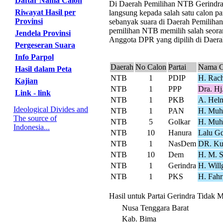
Daftar Nama Calon
Di Daerah Pemilihan NTB Gerindra me
Riwayat Hasil per
langsung kepada salah satu calon pa
Provinsi
sebanyak suara di Daerah Pemiliha
pemilihan NTB memilih salah seoran
Jendela Provinsi
Anggota DPR yang dipilih di Daera
Pergeseran Suara
Info Parpol
Daerah
No Calon
Partai
Nama C
Hasil dalam Peta
NTB
1
PDIP
H. Rac
Kajian
NTB
1
PPP
Dra. Hj
Link - link
NTB
1
PKB
A. Helm
Ideological Divides and
NTB
1
PAN
H. Muh
The source of
NTB
5
Golkar
H. Muh
Indonesia...
NTB
10
Hanura
Lalu Gd
NTB
1
NasDem
DR. Kur
NTB
10
Dem
H. M. S
NTB
1
Gerindra
H. Will
NTB
1
PKS
H. Fah
Hasil untuk Partai Gerindra Tidak 
Nusa Tenggara Barat
Kab. Bima