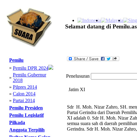
Selamat datang di Pemilu.as
Pemilu
»
Pemilu DPR 2024
Pemilu Gubernur
Penelusuran
»
2018
»
Pilpres 2014
Jatim XI
»
Calon 2014
»
Partai 2014
Sdr H. Moh. Nizar Zahro, SH. menja
Pemilu Presiden
Partai Gerindra dari Daerah Pemili
Pemilu Legislatif
XI adalah 0. Sdr H. Moh. Nizar Zah
Pilkada
semua suara sah di daerah pemilihan 
Gerindra. Sdr H. Moh. Nizar Zahro,
Anggota Terpilih