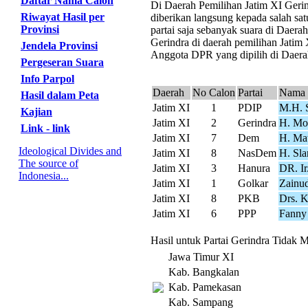
Daftar Nama Calon
Di Daerah Pemilihan Jatim XI Gerind
Riwayat Hasil per
diberikan langsung kepada salah sat
Provinsi
partai saja sebanyak suara di Daer
Gerindra di daerah pemilihan Jatim 
Jendela Provinsi
Anggota DPR yang dipilih di Daerah
Pergeseran Suara
Info Parpol
Daerah
No Calon
Partai
Nama 
Hasil dalam Peta
Jatim XI
1
PDIP
M.H. 
Kajian
Jatim XI
2
Gerindra
H. Moh
Link - link
Jatim XI
7
Dem
H. Mat
Ideological Divides and
Jatim XI
8
NasDem
H. Sla
The source of
Jatim XI
3
Hanura
DR. Ir
Indonesia...
Jatim XI
1
Golkar
Zainud
Jatim XI
8
PKB
Drs. 
Jatim XI
6
PPP
Fanny 
Hasil untuk Partai Gerindra Tidak M
Jawa Timur XI
Kab. Bangkalan
Kab. Pamekasan
Kab. Sampang