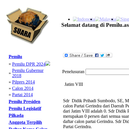
Selamat datang di Pemilu.as
Pemilu
»
Pemilu DPR 2024
Pemilu Gubernur
Penelusuran
»
2018
»
Pilpres 2014
Jatim VIII
»
Calon 2014
»
Partai 2014
Sdr Didik Prihadi Sumbodo, SE, MM
Pemilu Presiden
calon Partai Gerindra dari Daerah 
Pemilu Legislatif
dari Jatim VIII adalah 0. Sdr Didi
Pilkada
merupakan 0 persen dari semua suara
daftar calon partai Gerindra. Sdr 
Anggota Terpilih
Partai Gerindra.