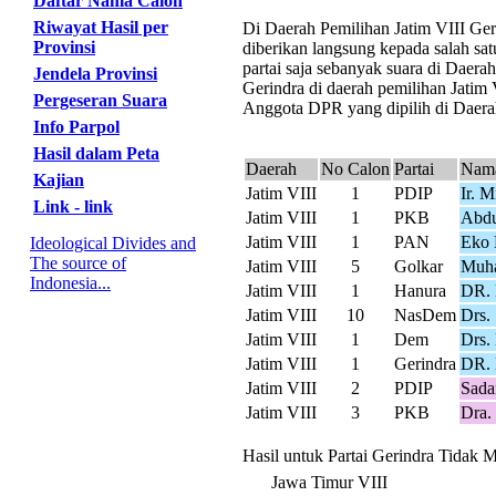
Daftar Nama Calon
Riwayat Hasil per
Di Daerah Pemilihan Jatim VIII Geri
Provinsi
diberikan langsung kepada salah sat
partai saja sebanyak suara di Daer
Jendela Provinsi
Gerindra di daerah pemilihan Jatim 
Pergeseran Suara
Anggota DPR yang dipilih di Daerah
Info Parpol
Hasil dalam Peta
Daerah
No Calon
Partai
Nama
Kajian
Jatim VIII
1
PDIP
Ir. M
Link - link
Jatim VIII
1
PKB
Abdu
Jatim VIII
1
PAN
Eko 
Ideological Divides and
The source of
Jatim VIII
5
Golkar
Muh
Indonesia...
Jatim VIII
1
Hanura
DR. 
Jatim VIII
10
NasDem
Drs.
Jatim VIII
1
Dem
Drs.
Jatim VIII
1
Gerindra
DR. 
Jatim VIII
2
PDIP
Sada
Jatim VIII
3
PKB
Dra.
Hasil untuk Partai Gerindra Tidak M
Jawa Timur VIII