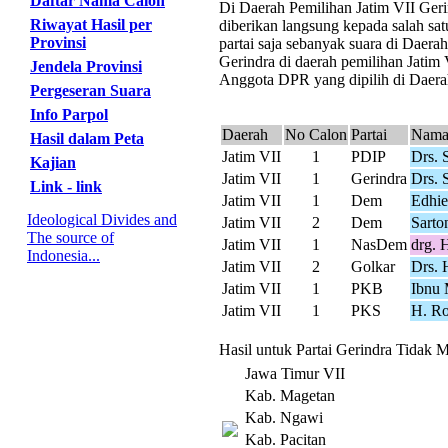
Daftar Nama Calon
Di Daerah Pemilihan Jatim VII Gerin
Riwayat Hasil per
diberikan langsung kepada salah sat
Provinsi
partai saja sebanyak suara di Daer
Gerindra di daerah pemilihan Jatim 
Jendela Provinsi
Anggota DPR yang dipilih di Daerah
Pergeseran Suara
Info Parpol
Daerah
No Calon
Partai
Nama
Hasil dalam Peta
Jatim VII
1
PDIP
Drs. 
Kajian
Jatim VII
1
Gerindra
Drs. 
Link - link
Jatim VII
1
Dem
Edhie
Ideological Divides and
Jatim VII
2
Dem
Sarto
The source of
Jatim VII
1
NasDem
drg. 
Indonesia...
Jatim VII
2
Golkar
Drs. 
Jatim VII
1
PKB
Ibnu 
Jatim VII
1
PKS
H. Ro
Hasil untuk Partai Gerindra Tidak M
Jawa Timur VII
Kab. Magetan
Kab. Ngawi
Kab. Pacitan