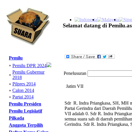
Selamat datang di Pemilu.as
Pemilu
»
Pemilu DPR 2024
Pemilu Gubernur
Penelusuran
»
2018
»
Pilpres 2014
Jatim VII
»
Calon 2014
»
Partai 2014
Sdr R. Indra Priangkasa, SH, MH me
Pemilu Presiden
Partai Gerindra dari Daerah Pemili
Pemilu Legislatif
VII adalah 0. Sdr R. Indra Priangk
Pilkada
semua suara sah di daerah pemilihan 
Gerindra. Sdr R. Indra Priangkasa,
Anggota Terpilih