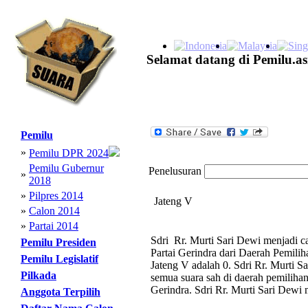
Selamat datang di Pemilu.as
Pemilu
»
Pemilu DPR 2024
Pemilu Gubernur
Penelusuran
»
2018
»
Pilpres 2014
Jateng V
»
Calon 2014
»
Partai 2014
Sdri Rr. Murti Sari Dewi menjadi c
Pemilu Presiden
Partai Gerindra dari Daerah Pemili
Pemilu Legislatif
Jateng V adalah 0. Sdri Rr. Murti S
Pilkada
semua suara sah di daerah pemilihan 
Gerindra. Sdri Rr. Murti Sari Dewi 
Anggota Terpilih