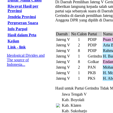
Daftar Nama Calon
Di Daerah Pemilihan Jateng V Gerind
Riwayat Hasil per
diberikan langsung kepada salah sat
Provinsi
partai saja sebanyak suara di Daer
Gerindra di daerah pemilihan Jateng
Jendela Provinsi
Anggota DPR yang dipilih di Daerah
Pergeseran Suara
Info Parpol
Daerah
No Calon
Partai
Nama 
Hasil dalam Peta
Jateng V
1
PDIP
Puan 
Kajian
Jateng V
2
PDIP
Aria 
Link - link
Jateng V
8
PDIP
Rahma
Ideological Divides and
Jateng V
1
Gerindra
H. Ba
The source of
Jateng V
8
Golkar
Endan
Indonesia...
Jateng V
2
PAN
Moha
Jateng V
1
PKB
H. Mo
Jateng V
1
PKS
H. Ab
Hasil untuk Partai Gerindra Tidak M
Jawa Tengah V
Kab. Boyolali
Kab. Klaten
Kab. Sukoharjo