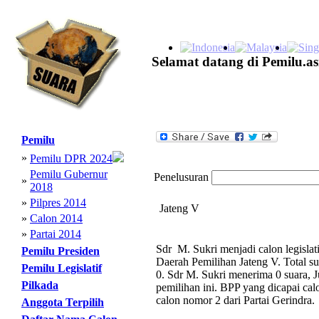
Selamat datang di Pemilu.as
Pemilu
»
Pemilu DPR 2024
Pemilu Gubernur
Penelusuran
»
2018
»
Pilpres 2014
Jateng V
»
Calon 2014
»
Partai 2014
Sdr M. Sukri menjadi calon legislat
Pemilu Presiden
Daerah Pemilihan Jateng V. Total s
Pemilu Legislatif
0. Sdr M. Sukri menerima 0 suara, J
Pilkada
pemilihan ini. BPP yang dicapai cal
calon nomor 2 dari Partai Gerindra.
Anggota Terpilih