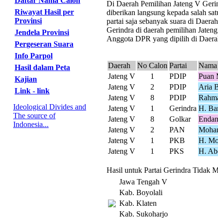
Daftar Nama Calon
Di Daerah Pemilihan Jateng V Gerind
Riwayat Hasil per
diberikan langsung kepada salah sat
Provinsi
partai saja sebanyak suara di Daer
Gerindra di daerah pemilihan Jateng
Jendela Provinsi
Anggota DPR yang dipilih di Daerah
Pergeseran Suara
Info Parpol
Daerah
No Calon
Partai
Nama 
Hasil dalam Peta
Jateng V
1
PDIP
Puan 
Kajian
Jateng V
2
PDIP
Aria 
Link - link
Jateng V
8
PDIP
Rahma
Ideological Divides and
Jateng V
1
Gerindra
H. Ba
The source of
Jateng V
8
Golkar
Endan
Indonesia...
Jateng V
2
PAN
Moha
Jateng V
1
PKB
H. Mo
Jateng V
1
PKS
H. Ab
Hasil untuk Partai Gerindra Tidak M
Jawa Tengah V
Kab. Boyolali
Kab. Klaten
Kab. Sukoharjo