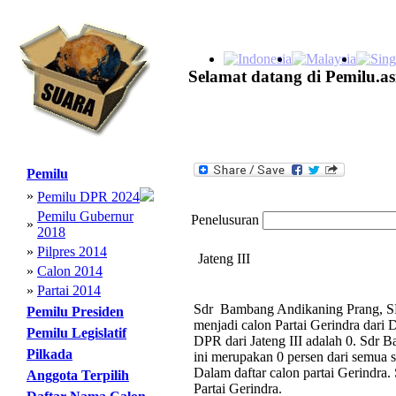
Selamat datang di Pemilu.as
Pemilu
»
Pemilu DPR 2024
Pemilu Gubernur
Penelusuran
»
2018
»
Pilpres 2014
Jateng III
»
Calon 2014
»
Partai 2014
Sdr Bambang Andikaning Prang, SH
Pemilu Presiden
menjadi calon Partai Gerindra dari 
Pemilu Legislatif
DPR dari Jateng III adalah 0. Sdr
Pilkada
ini merupakan 0 persen dari semua s
Dalam daftar calon partai Gerindr
Anggota Terpilih
Partai Gerindra.