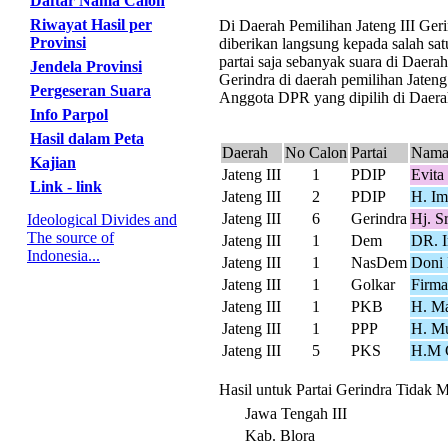
Daftar Nama Calon
Riwayat Hasil per
Di Daerah Pemilihan Jateng III Geri
Provinsi
diberikan langsung kepada salah sat
partai saja sebanyak suara di Daera
Jendela Provinsi
Gerindra di daerah pemilihan Jateng 
Pergeseran Suara
Anggota DPR yang dipilih di Daerah 
Info Parpol
Hasil dalam Peta
Daerah
No Calon
Partai
Nama
Kajian
Jateng III
1
PDIP
Evita
Link - link
Jateng III
2
PDIP
H. Im
Jateng III
6
Gerindra
Hj. S
Ideological Divides and
The source of
Jateng III
1
Dem
DR. I
Indonesia...
Jateng III
1
NasDem
Doni
Jateng III
1
Golkar
Firm
Jateng III
1
PKB
H. Ma
Jateng III
1
PPP
H. M
Jateng III
5
PKS
H.M 
Hasil untuk Partai Gerindra Tidak M
Jawa Tengah III
Kab. Blora