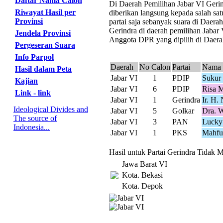
Daftar Nama Calon
Di Daerah Pemilihan Jabar VI Gerind
Riwayat Hasil per
diberikan langsung kepada salah sat
Provinsi
partai saja sebanyak suara di Daer
Gerindra di daerah pemilihan Jabar 
Jendela Provinsi
Anggota DPR yang dipilih di Daerah
Pergeseran Suara
Info Parpol
Daerah
No Calon
Partai
Nama 
Hasil dalam Peta
Jabar VI
1
PDIP
Sukur
Kajian
Jabar VI
6
PDIP
Risa M
Link - link
Jabar VI
1
Gerindra
Ir. H. 
Ideological Divides and
Jabar VI
5
Golkar
Dra. 
The source of
Jabar VI
3
PAN
Lucky
Indonesia...
Jabar VI
1
PKS
Mahfu
Hasil untuk Partai Gerindra Tidak M
Jawa Barat VI
Kota. Bekasi
Kota. Depok