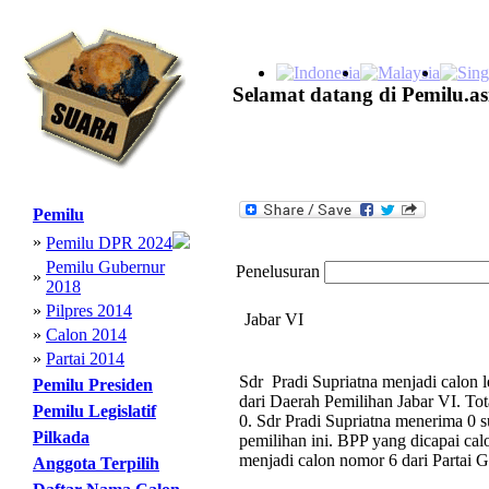
Selamat datang di Pemilu.as
Pemilu
»
Pemilu DPR 2024
Pemilu Gubernur
Penelusuran
»
2018
»
Pilpres 2014
Jabar VI
»
Calon 2014
»
Partai 2014
Sdr Pradi Supriatna menjadi calon l
Pemilu Presiden
dari Daerah Pemilihan Jabar VI. To
Pemilu Legislatif
0. Sdr Pradi Supriatna menerima 0 s
Pilkada
pemilihan ini. BPP yang dicapai calo
menjadi calon nomor 6 dari Partai G
Anggota Terpilih